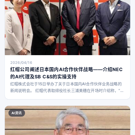
2026/04/16
红帽公司阐述日本国内AI合作伙伴战略——介绍NEC
的AI代理及SB C&S的实操支持
红帽株式会社于15日举办了关于日本国内AI合作伙伴业务战略的
新闻说明会。 红帽代表取缔役社长三浦美穗在开场时介绍称，“在
Red Hat中，日本是与合作伙伴业务比例最高的国家”。她进一步
说明：“Red Hat并不直接开发大型语言模型（LLM）等AI技术本
身，而是作为平台提供商，搭建并提供平台。因此，我们依赖合
AI资讯
作伙伴提供客户易用的综合解决方案，同时通过经销商和分销商
将产品送达全国客户，这两方面都获得了