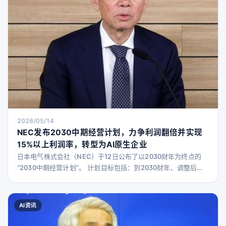
2026/05/14
NEC发布2030中期经营计划，力争利润翻倍并实现
15%以上利润率，转型为AI原生企业
日本电气株式会社（NEC）于12日公布了以2030财年为终点的
“2030中期经营计划”。 计划目标包括：到2030财年，调整后
（Non-GAAP）营业利润率达到15%以上，调整后营业利润实现
2025财年基础上的两倍以上增长，调整后每股收益（EPS）年均
增长率超过15%。 在IT服务领域，目标是年均销售收入增长率3%
AI资讯
至5%，调整后营业利润率约为20%；BluStellar业务方面，计划
实现销售收入1