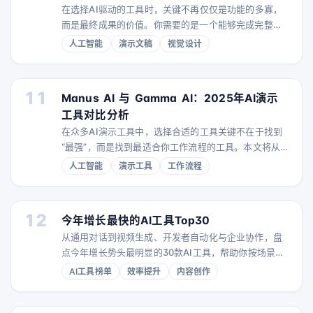
在选择AI驱动的工具时，关键不再仅仅是功能的多寡，
而是最终成果的价值。你需要的是一个能够完成完整、
基于研究的演示文稿的AI助手，还是一个帮助你创建视
人工智能
演示文稿
视觉设计
觉素材的设计平台？Manus和Canva分别在各自领域处
于领先地位，但它们解决的是截然不同的业务需求。 理
解这一点至关重要。Manus作为团队中的自主成员，能
11
Manus AI 与 Gamma AI：2025年AI演示
够进行深入研究、整合信息，并生成高质量、可直接演
工具对比分析
示的幻灯片及演讲备注。Canva则助力你的创意
在众多AI演示工具中，选择合适的工具关键不在于找到
“最强”，而是找到最适合你工作流程的工具。本文将从
功能、价格及实际使用体验出发，对Manus AI和
人工智能
演示工具
工作流程
Gamma AI进行详细对比，助你做出明智选择。 什么是
Manus AI？ Manus AI是一款通用型自主AI代理，面向
需要完成多样任务的专业人士。它不仅能制作演示文
12
今年增长最快的AI工具Top30
稿，还能进行主题调研、数据分析、代码编写，甚至构
从通用对话到视频生成、开发者自动化与企业协作，盘
建完整网站。它更像是一个能执行任务
点今年增长势头最明显的30款AI工具，帮助你按场景快
速选型。
AI工具榜单
效率提升
内容创作