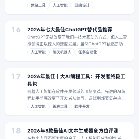
对话即可帮你完成网站建设，彻底改变了传统的建站流
建站工具
人工智能
网站设计
程。 那么，如何选择合适的建站工具？本文将深入对比
6款最佳传统建站平台和新兴AI建站平台，分析它们的功
能、价格及适用人群。无论你是喜欢亲自设计、需要经
16
2026年七大最佳ChatGPT替代品推荐
济实惠的建站方案，还是开发者想提高效率，这里都有
ChatGPT无疑改变了我们与技术互动的方式，但人工智
你的答案。 2026年6大最佳建站工具一览 建站工具 适
能领域正以惊人的速度发展。虽然ChatGPT依然是功能
强大且多用途的工具，越来越多用户在2026年开始寻找
人工智能
聊天机器人
任务自动化
具备专业特色、更具竞争力价格或不同AI交互方式的最
佳ChatGPT替代品。无论你需要用于写作的AI聊天机器
人、强大的研究助手，还是自动化工作流程的工具，总
17
2026年最佳十大AI编程工具：开发者终极工
有一款替代品更适合你的具体需求。 本文将详细评测
具包
2026年七大最佳ChatGPT替代品
随着人工智能在软件开发领域的深刻变革，先进的AI编
程助手彻底改变了开发者从编写、调试到部署复杂应用
的方式。这些AI开发工具已远超简单的代码补全，成为
人工智能
编程工具
软件开发
真正的AI搭档程序员，能够理解复杂问题，生成完整代
码库，甚至执行自动化代码审查。 目前已有84%的开发
者正在使用或计划使用AI编程工具，且51%的专业人士
18
2026年8款最佳AI文本生成器全方位评测
每天都在使用它们。关键问题已从“是否采用AI编程助
在数字内容不断发展的今天，人工智能已成为创作者、