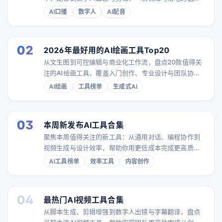
择。
AI口播
数字人
AI配音
02
2026年最好用的AI绘画工具Top20
从文生图到可控编辑与商业化工作流，盘点20款值得关
注的AI绘画工具，覆盖入门创作、专业设计与团队协作
场景。
AI绘画
工具榜单
生成式AI
03
本周新发布AI工具合集
聚焦本周值得关注的新工具：从通用对话、编程协作到
视频生成与设计效率，帮助你用更低成本完成更高质量
的内容与工作流。
AI工具榜单
效率工具
内容创作
04
最热门AI视频工具合集
从脚本生成、剪辑增强到数字人出镜与字幕翻译，盘点