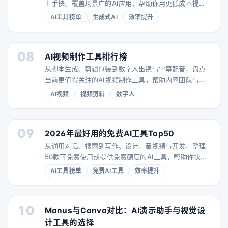
上手快、覆盖场景广的AI应用，帮助你用更低成本提升
效率。
AI工具榜单
生成式AI
效率提升
08
AI视频制作工具排行榜
从脚本生成、剪辑包装到数字人出镜与字幕配音，盘点
当前更值得关注的AI视频制作工具，帮助内容团队与个
人创作者更高效地完成视频生产。
AI视频
视频剪辑
数字人
09
2026年最好用的免费AI工具Top50
从通用对话、搜索到写作、设计、音视频与开发，整理
50款可免费使用或提供免费额度的AI工具，帮助你快速
找到适合自己的效率搭子。
AI工具榜单
免费AI工具
效率提升
10
Manus与Canva对比：AI演示助手与视觉设
计工具的选择