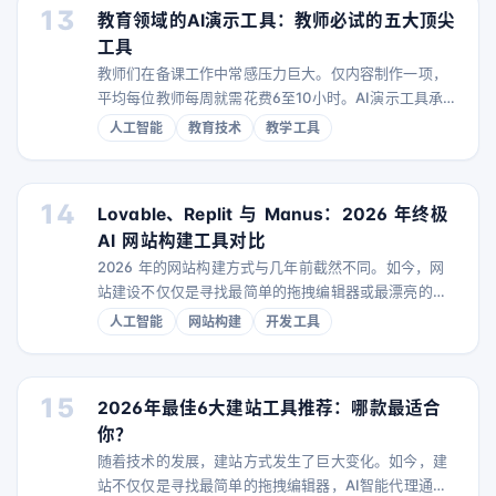
13
教育领域的AI演示工具：教师必试的五大顶尖
工具
教师们在备课工作中常感压力巨大。仅内容制作一项，
平均每位教师每周就需花费6至10小时。AI演示工具承诺
能将这部分时间减半，但哪些工具真正有效？我们测试
人工智能
教育技术
教学工具
了六个平台，带你了解答案。 什么是教育用AI演示工
具？ AI演示工具能自动完成繁重的工作：生成幻灯片、
推荐布局、根据简单文本提示创建视觉内容。对教师而
14
Lovable、Replit 与 Manus：2026 年终极
言，这意味着可以专注于教学，而不必为制作PPT而烦
AI 网站构建工具对比
恼。无论是科学课程还是历史演示，这些工具都能帮助
2026 年的网站构建方式与几年前截然不同。如今，网
你
站建设不仅仅是寻找最简单的拖拽编辑器或最漂亮的模
板，而是出现了全新的类别：通过对话即可自动生成网
人工智能
网站构建
开发工具
站的 AI 网站生成器。借助 AI，你无需编写代码也能构
建出令人惊艳的网站。 那么，如何选择合适的平台呢？
本文将对当前备受关注的三大 AI 网站构建平台——
15
2026年最佳6大建站工具推荐：哪款最适合
Lovable、Replit 和 Manus 进行全面对比。它们各自
你？
采用了截然不同的 AI 建站
随着技术的发展，建站方式发生了巨大变化。如今，建
站不仅仅是寻找最简单的拖拽编辑器，AI智能代理通过