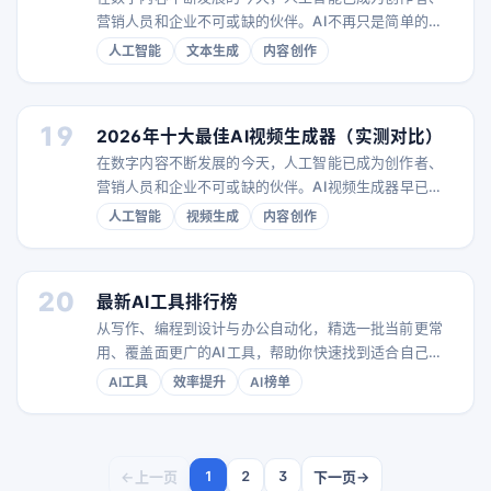
手”转变为“选择哪款AI工具能提升你的开发效率”
营销人员和企业不可或缺的伙伴。AI不再只是简单的语
法检查工具，现今最优秀的AI文本生成器能够帮助头脑
人工智能
文本生成
内容创作
风暴、撰写整篇文章，甚至自动化复杂的内容流程。但
面对市场上众多选择，如何挑选最适合自己的工具呢？
作为一名深耕AI领域的内容写手，我花费大量时间测试
19
2026年十大最佳AI视频生成器（实测对比）
和评估这些工具。本文将带你深入了解2026年表现最出
在数字内容不断发展的今天，人工智能已成为创作者、
色的8款AI文本生成器，并通过针对其优势设计的实际测
营销人员和企业不可或缺的伙伴。AI视频生成器早已不
再是简单的视频编辑工具，如今最先进的AI视频生成器
人工智能
视频生成
内容创作
能够帮助构思创意、草拟完整视频序列，甚至自动化复
杂的内容制作流程。然而，市场上选择众多，如何挑选
适合自己的工具呢？ 作为一名深耕AI领域的内容写手，
20
最新AI工具排行榜
我花费大量时间测试和评估了这些文本转视频工具。本
从写作、编程到设计与办公自动化，精选一批当前更常
文将带你深入了解2026年十大顶级AI视频生成器，通过
用、覆盖面更广的AI工具，帮助你快速找到适合自己的
同
生产力搭档。
AI工具
效率提升
AI榜单
←
上一页
下一页
→
1
2
3