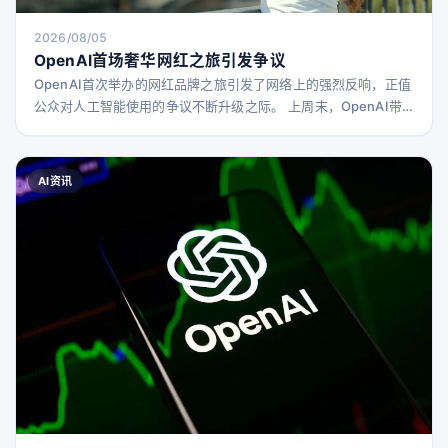
2026/08/05
OpenAI首场奢华网红之旅引发争议
OpenAI首次举办的网红品牌之旅引发了网络上的强烈反响，正值
公众对人工智能使用的争议不断升级之际。 上周末，OpenAI带
领少数几位网红前往纽约上州的一处奢华度假村，举办名为“夏日
俱乐部”的活动。期间，参与者享用了从农场直供的晚餐，体验了
养蜂等健康活动，并参加了如何更好使用OpenAI产品的课程。一
AI资讯
位创作者分享了自己制作网站的过程，另一位则拍摄了标有“绘画
工作坊”的宣传册。 虽然视频内容轻松美观