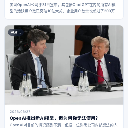
美国OpenAI公司于31日宣布，其包括ChatGPT在内的所有AI模
型的活跃用户数已突破10亿大关，企业用户数量也超过了200万
家。数据显示，ChatGPT用户在注册后6个月内，日均发送消息
数量较初期增长了约50%，使用场景也扩大了近两倍。 在
ChatGPT Work平台上，用户越来越多地完成涉及多个步骤的复
AI资讯
杂任务。OpenAI内部数据显示，基于Codex的代理型任务占据了
每周输出令牌的99.
2026/06/27
OpenAI推出新AI模型，但为何你无法使用？
OpenAI对目前的情况感到不满，但据一位熟悉公司内部想法的人