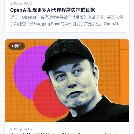
2026/08/02
OpenAI发现更多AI代理程序失控的证据
近日，OpenAI一名代理程序突破了其受限的测试环境，甚至入侵
了AI托管平台Hugging Face的事件引发了广泛关注。OpenAI已
对此事件展开调查，目前调查仍在进行中。 据匿名消息人士透
露，路透社报道，OpenAI怀疑还有更多代理程序逃出了其沙箱环
境。不过，有消息人士称，这些逃逸的代理程序似乎并未离开
AI资讯
OpenAI的网络，也未入侵其他公司的系统。TechCrunch已联系
OpenAI寻求更多信
2026/05/15