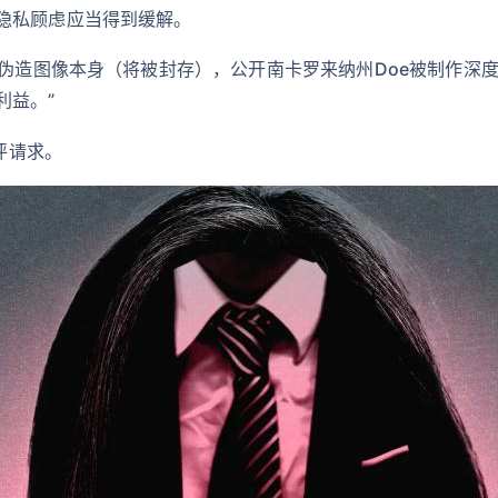
隐私顾虑应当得到缓解。
度伪造图像本身（将被封存），公开南卡罗来纳州Doe被制作深
利益。”
评请求。