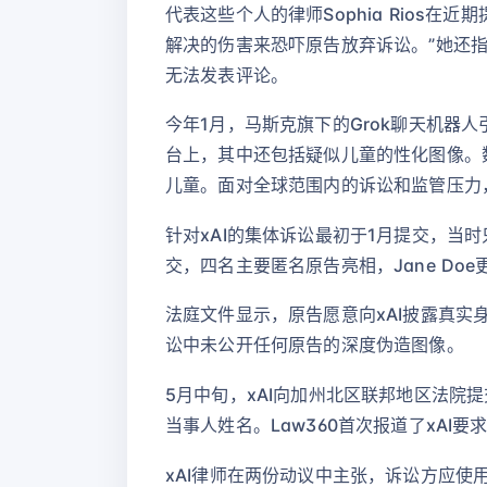
代表这些个人的律师Sophia Rios
解决的伤害来恐吓原告放弃诉讼。”她还指
无法发表评论。
今年1月，马斯克旗下的Grok聊天机器
台上，其中还包括疑似儿童的性化图像。数
儿童。面对全球范围内的诉讼和监管压力，现
针对xAI的集体诉讼最初于1月提交，当
交，四名主要匿名原告亮相，Jane Doe
法庭文件显示，原告愿意向xAI披露真
讼中未公开任何原告的深度伪造图像。
5月中旬，xAI向加州北区联邦地区法
当事人姓名。Law360首次报道了xAI
xAI律师在两份动议中主张，诉讼方应