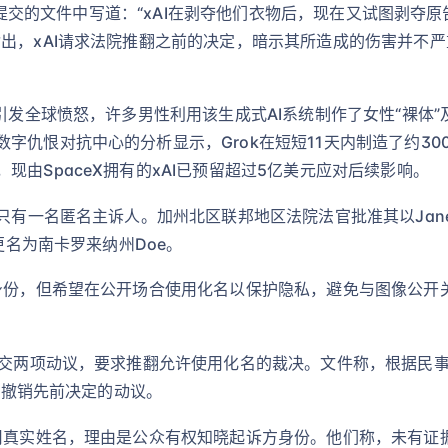
在近期提交的文件中写道：“xAI在剥夺他们衣物后，现在又试图剥
出，xAI请求法院推翻之前的决定，暗示其所造成的伤害并不严重。
人引发全球愤怒，许多男性利用该生成式AI系统制作了女性“裸体
字仇恨对抗中心的分析显示，Grok在短短11天内制造了约30
由SpaceX拥有的xAI已预留超过5亿美元应对后续影响。
时只有一名匿名主诉人。加州北区联邦地区法院法官批准其以Jane
更名为南卡罗来纳州Doe。
实身份，但希望在公开场合使用化名以保护隐私，避免与图像公开
院提交两项动议，要求推翻允许使用化名的裁决。文件称，根据民
要求撤销先前决定的动议。
使用真实姓名，理由是公众有权知晓起诉方身份。他们称，未有证