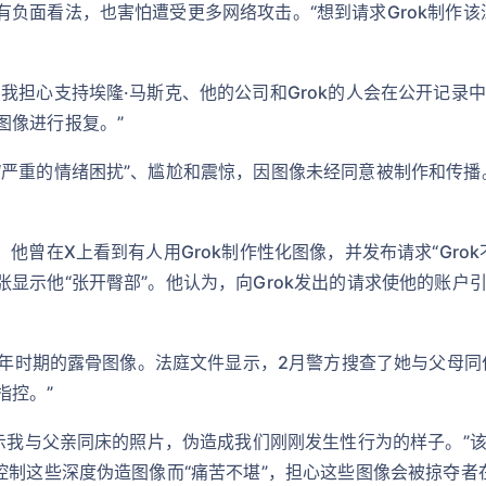
有负面看法，也害怕遭受更多网络攻击。“想到请求Grok制作
我担心支持埃隆·马斯克、他的公司和Grok的人会在公开记录
图像进行报复。”
“严重的情绪困扰”、尴尬和震惊，因图像未经同意被制作和传
他曾在X上看到有人用Grok制作性化图像，并发布请求“Gro
显示他“张开臀部”。他认为，向Grok发出的请求使他的账户
她童年时期的露骨图像。法庭文件显示，2月警方搜查了她与父母
指控。”
显示我与父亲同床的照片，伪造成我们刚刚发生性行为的样子。”
控制这些深度伪造图像而“痛苦不堪”，担心这些图像会被掠夺者