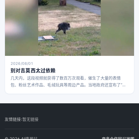
2026/08/01
别对吉莫西太过依赖
几天内，这段视频就获得了数百万次观看，催生了大量的表情
包、粉丝艺术作品、毛绒玩具等周边产品。当地政府还宣布了“吉
莫西之夏”，以表彰这位城市吉祥物。下周，西雅图水手队将在T-
Mobile公园举办“吉莫西之夜”，持票观众将获得吉莫西主题T恤。
另一位西雅图居民本·特拉梅尔还发布了一段一年前的后院视频，
记录了吉莫西作为一只刚出生不久的小浣熊与母亲及兄弟姐妹的
生活，进一步丰富了他的故事和名气。 吉莫西先天性
友情链接:
暂无链接
© 2026 AI情报站
商务合作
网站地图