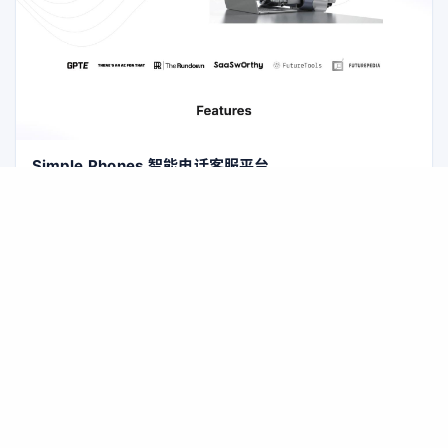
Simple Phones 智能电话客服平台
Simple Phones 是一款为企业打造的 AI 电话座席服务，提供
7×24 小时智能接听、外呼跟进、自动记录通话与转写，并支持高
度定制话术、语言和业务流程，帮助中小企业不再错过任何客户来
AI电话客服
智能语音坐席
外呼机器人
电。
友情链接:
暂无链接
© 2026 AI情报站
商务合作
网站地图