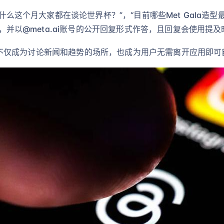
为什么这个月大家都在谈论世界杯？”，“目前哪些Met Gala造
请求，并以@meta.ai账号的公开回复形式作答，且回复会使用提
eads不仅成为讨论新闻和趋势的场所，也成为用户无需离开应用即