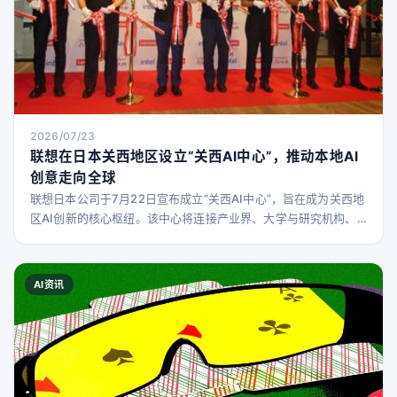
2026/07/23
联想在日本关西地区设立“关西AI中心”，推动本地AI
创意走向全球
联想日本公司于7月22日宣布成立“关西AI中心”，旨在成为关西地
区AI创新的核心枢纽。该中心将连接产业界、大学与研究机构、
金融资本市场以及AI相关初创企业，同时由联想提供AI基础设施
支持。通过打造新的AI应用场景，提供概念验证（PoC）环境，
进一步支持社会应用、商业化及资金筹措。 联想在大阪中之岛的
AI资讯
“Osaka Life Science Nexus（O-Nexus）”与大阪Grand
Green