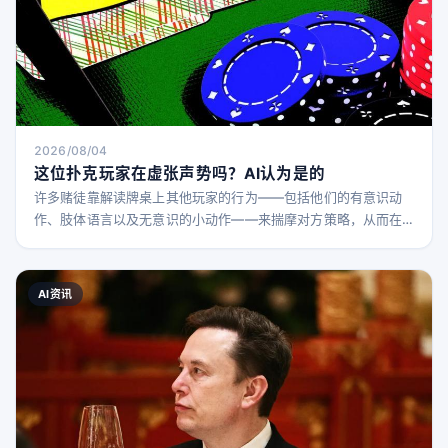
2026/08/04
这位扑克玩家在虚张声势吗？AI认为是的
许多赌徒靠解读牌桌上其他玩家的行为——包括他们的有意识动
作、肢体语言以及无意识的小动作——来揣摩对方策略，从而在
这场信息不完全的游戏中获得优势。 因此，ESPN在2026年世界
扑克系列赛（WSOP）主赛事直播中引入一款新的“AI读牌行为检
测”工具，引发了扑克圈内的激烈讨论。 这款工具在赛事直播的最
AI资讯
初几天间歇出现，屏幕上会显示玩家动作的实时指标，以及一个
“手牌强度模型”图表，分析玩家可能持有的不同类