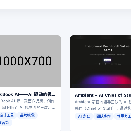
okBook AI——AI 驱动的视
Ambient - AI Chief of Sta
内容与品牌展示平台
okBook AI 是一款面向品牌、创作
智能幕僚助手
Ambient 是面向领导团队的 AI 
电商团队的 AI 视觉内容与展示平
幕僚（Chief of Staff），通
帮助用户快速生成高质量产品
享大脑，帮助团队保持高度对齐
I 设计工具
品牌视觉
AI 办公
团队协作
领导力
Lookbook、营销素材与品牌页
出高质量决策，并以更快节奏协
商营销
大幅降低设计成本并提升转化
进业务。