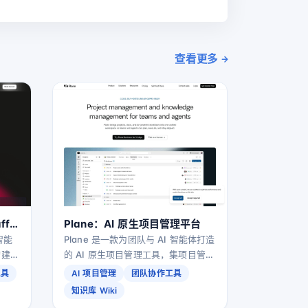
查看更多
ff
Plane：AI 原生项目管理平台
智能
Plane 是一款为团队与 AI 智能体打造
过构建共
的 AI 原生项目管理工具，集项目管
、做
理、任务跟踪、知识库 Wiki 与 AI 助
工具
AI 项目管理
团队协作工具
同推
手于一体，支持云端部署、自建与离
知识库 Wiki
线隔离环境。