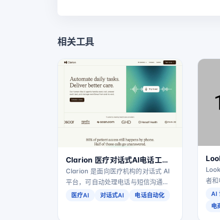
相关工具
Lo
Clarion 医疗对话式AI电话工作
觉
Lo
流自动化平台
Clarion 是面向医疗机构的对话式 AI
者和
平台，可自动处理电话与短信沟通，
台，
覆盖预约、排班、支付与随访等全流
A
医疗AI
对话式AI
电话自动化
图、
程工作流，帮助诊所减轻前台压力、
电
面，
提升患者体验并促进业务增长。