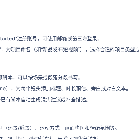
t started”注册账号，可使用邮箱或第三方登录。
ject”，为项目命名（如“新品发布短视频”），选择合适的项目类
频脚本，可以按场景或段落分段书写。
cene），为每个镜头添加标题、时长预估、旁白或对白文本。
根据已有脚本自动生成镜头建议或补全描述。
别（远景/近景）、运动方式、画面构图和情绪氛围等。
材，将其绑定到对应镜头，形成可视化分镜板。