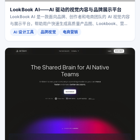
LookBook AI——AI 驱动的视觉内容与品牌展示平台
LookBook AI 是一款面向品牌、创作者和电商团队的 AI 视觉内容
与展示平台，帮助用户快速生成高质量产品图、Lookbook、营销
素材与品牌页面，大幅降低设计成本并提升转化率。
AI 设计工具
品牌视觉
电商营销