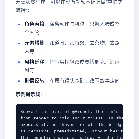
无需从零生成，可以在现有视频基础上做“重拍式
编辑”：
角色替换
：保留动作与机位，只换人脸或整
个人物
元素增删
：加道具、加特效、去杂物、去路
人等
风格迁移
：把写实视频改成赛博朋克、油画
风等
剧情反转
：在原有镜头基础上改写故事走向
示例提示词：
Subvert the plot of @Video1. The man's express
from tender to cold and ruthless. In the momen
expects it, he shoves her off the bridge into 
is decisive, premeditated, without hesitation—c
the romantic character setup. As she falls, no