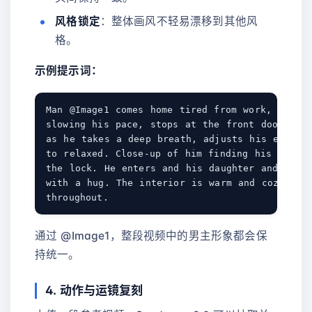
风格锁定
：整体画风不轻易漂移到其他风
格。
示例提示词：
Man @Image1 comes home tired from work, walks 
slowing his pace, stops at the front door. Clo
as he takes a deep breath, adjusts his express
to relaxed. Close-up of him finding his keys, 
the lock. He enters and his daughter and pet d
with a hug. The interior is warm and cozy, wit
通过 @Image1，整段视频中的男主形象都会保
持统一。
4. 动作与运镜复刻