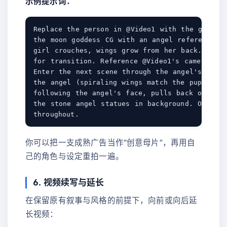
示例提示词：
Replace the person in @Video1 with the girl in
the moon goddess CG with an angel referencing 
girl crouches, wings grow from her back. Wings
for transition. Reference @Video1's camera wor
Enter the next scene through the angel's pupil
the angel (spiraling wings match the pupil), c
following the angel's face, pulls back on arm 
the stone angel statues in background. One con
你可以把一支成熟广告当作“创意母片”，再用自
己的角色与设定重拍一遍。
6. 视频续写与延长
在保留原有叙事与风格的前提下，向前或向后延
长视频：