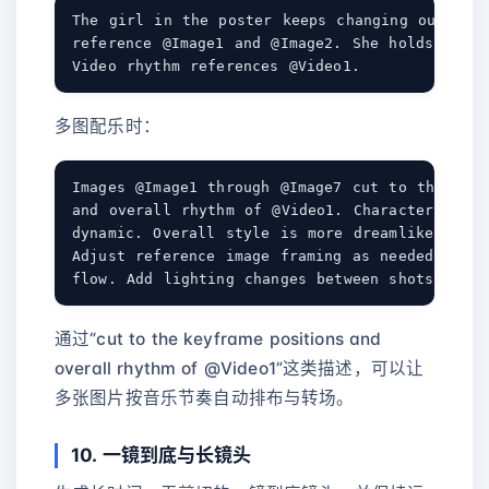
The girl in the poster keeps changing outfits.
reference @Image1 and @Image2. She holds the b
多图配乐时：
Images @Image1 through @Image7 cut to the keyf
and overall rhythm of @Video1. Characters in f
dynamic. Overall style is more dreamlike. Stro
Adjust reference image framing as needed for m
通过“cut to the keyframe positions and
overall rhythm of @Video1”这类描述，可以让
多张图片按音乐节奏自动排布与转场。
10. 一镜到底与长镜头