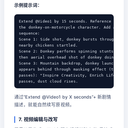
示例提示词：
Extend @Video1 by 15 seconds. Reference @Image
the donkey-on-motorcycle character. Add a wild 
sequence:

Scene 1: Side shot, donkey bursts through fenc
nearby chickens startled.

Scene 2: Donkey performs spinning stunts on sa
then aerial overhead shot of donkey doing circ
Scene 3: Mountain backdrop, donkey launches of
appears behind through masking effect (text re
passes): "Inspire Creativity, Enrich Life". Fi
通过“Extend @Video1 by X seconds”+ 新剧情
描述，就能自然续写原视频。
7. 视频编辑与改写