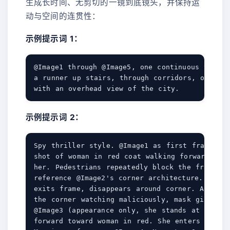
生成长时间、无剪切的一镜到底镜头，并保持运
动与空间的连贯性：
示例提示词 1：
@Image1 through @Image5, one continuous tracki
a runner up stairs, through corridors, onto th
示例提示词 2：
Spy thriller style. @Image1 as first frame. Fr
shot of woman in red coat walking forward. Ful
her. Pedestrians repeatedly block the frame. S
reference @Image2's corner architecture. Fixed
exits frame, disappears around corner. A maske
the corner watching maliciously, mask girl app
@Image3 (appearance only, she stands at the co
forward toward woman in red. She enters a mans