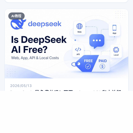
态项目。本文用通俗方式讲清：普通 DeepSeek Chat 侧重文本
和推理，而 Janus-Pro 才是支持图像生成的模型家族，并给出三
种实际可用的图片生成方案、适用场景与风险提示。
AI教程
2026/05/13
DeepSeek 是免费的吗？网页、App、API 和本地部
署费用一文讲透
DeepSeek 聊天免费，但并不是“全场通吃”的免费：网页和手机
端日常对话零费用，API 按 Token 计费，本地部署虽然模型可免
费获取，却要自己掏硬件和运维的钱。搞清楚这三种用法，才能
避免踩坑。