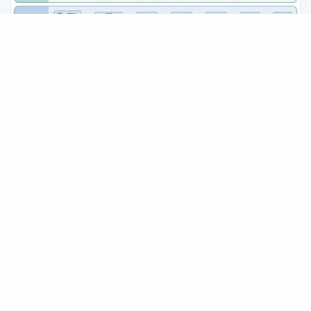
2026/08/07
5种大型语言模型量化技术：把140GB模型塞进一张
卡
一文拆解RTN、GPTQ、AWQ、LLM.int8()和QAT这5种主流LLM
量化方案，解释它们如何在显存、速度和精度之间做权衡。