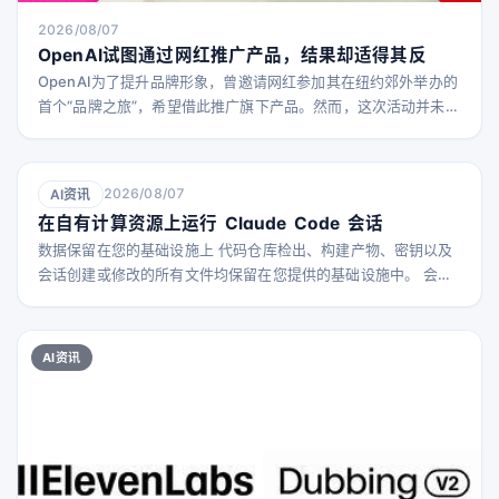
2026/08/07
OpenAI试图通过网红推广产品，结果却适得其反
OpenAI为了提升品牌形象，曾邀请网红参加其在纽约郊外举办的
首个“品牌之旅”，希望借此推广旗下产品。然而，这次活动并未带
来预期的热度，反而引发了强烈的负面反响。许多参与的网红被
网友批评为“出卖灵魂”的“卖身者”。 据The Verge报道，这些网
红被称为“创作者”，他们在活动中穿戴印有OpenAI标志的商品，
2026/08/07
AI资讯
享受自然环境，却很少真正介绍OpenAI的核心产品ChatGPT。
在自有计算资源上运行 Claude Code 会话
大多数发布的内容更像是
数据保留在您的基础设施上 代码仓库检出、构建产物、密钥以及
会话创建或修改的所有文件均保留在您提供的基础设施中。 会话
内容，包括提示、回复和工具结果（可能包含 Claude 读取的代
码），会发送到 Anthropic 进行推理处理，会话记录也会被存
储，以便您可以在任何设备上继续会话。 工作原理 使用自托管环
AI资讯
境时，您需要部署一组 runners。这些长期运行的进程会接收会
话请求，并为每个 会话启动一个