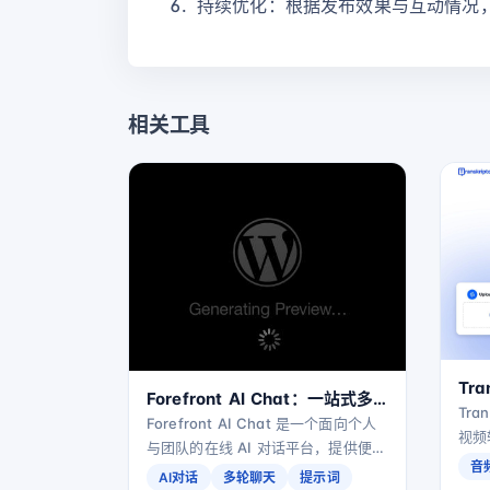
持续优化：根据发布效果与互动情况
相关工具
Tr
Forefront AI Chat：一站式多
会议
Tra
模型 AI 对话平台
Forefront AI Chat 是一个面向个人
语
视频
与团队的在线 AI 对话平台，提供便捷
转为
音
的聊天式交互入口，帮助你更高效地
AI对话
多轮聊天
提示词
并提