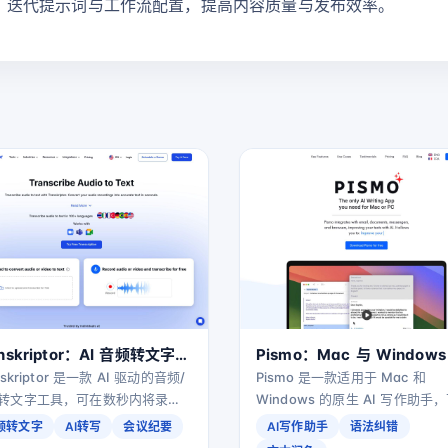
，迭代提示词与工作流配置，提高内容质量与发布效率。
anskriptor：AI 音频转文字与
Pismo：Mac 与 Windows
纪要生成工具（支持 100+
生 AI 写作助手，写得更快
nskriptor 是一款 AI 驱动的音频/
Pismo 是一款适用于 Mac 和
言）
转文字工具，可在数秒内将录音
明
Windows 的原生 AI 写作助手
可编辑文本，支持 100+ 语言，
除拼写与语法错误、调整语气与
频转文字
AI转写
会议纪要
AI写作助手
语法纠错
供智能摘要、行动项提取、话题
复杂度，并支持翻译与跨语言沟