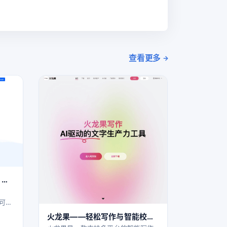
查看更多
 原
更聪
，可消
文本
火龙果——轻松写作与智能校对
通；