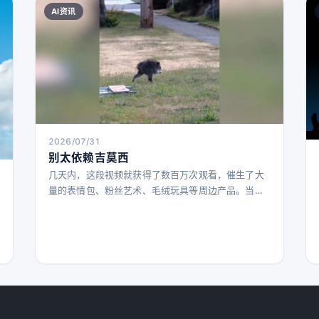
AI资讯
2026/07/31
别太依赖吉莫西
几天内，这段视频就获得了数百万次观看，催生了大
量的表情包、粉丝艺术、毛绒玩具等周边产品。当地
官员还宣布了“吉莫西之夏”，以表彰这位本地吉祥
物。下周，西雅图水手队将在T-Mobile公园举办“吉莫
西之夜”，购票者将获得吉莫西主题T恤。另一位西雅
图居民本·特拉梅尔还发布了一段一年前的后院视频，
记录了吉莫西作为一只刚出生不久的小浣熊与母亲和
兄弟姐妹在一起的画面，进一步丰富了他的故事和名
气。 吉莫西先天性