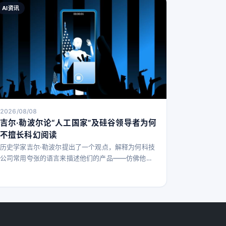
AI资讯
2026/08/08
吉尔·勒波尔论“人工国家”及硅谷领导者为何
不擅长科幻阅读
历史学家吉尔·勒波尔提出了一个观点，解释为何科技
公司常用夸张的语言来描述他们的产品——仿佛他们
正在建立一个新的政府。无论是推特曾经的“口袋里的
市政厅”，还是Anthropic的Claude宪法，这一理论都
未能让人对硅谷领导者产生好感。 在勒波尔即将出版
的新书《人工国家的兴衰》中，这位普利策奖得主、
哈佛历史学家兼《纽约客》撰稿人指出，科技公司正
逐渐承担起民主政府的职能——无论是推特扭曲选民