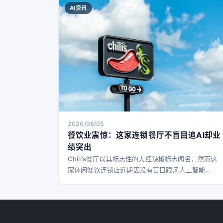
AI资讯
2026/08/05
餐饮业震惊：这家连锁餐厅不盲目追AI却业
绩突出
Chili’s餐厅以其标志性的大红辣椒标志闻名，然而这
家休闲餐饮连锁店近期因没有盲目跟风人工智能
（AI）而备受关注。Chili’s的母公司Brinker
International的首席信息官Chris Caldwell在多次采
访中强调，公司并未“全盘押注”AI，而是专注于以更
务实的方式升级技术。 Caldwell表示：“我不会因为