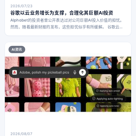
2026/07/23
谷歌以云业务增长为支撑，合理化其巨额AI投资
Alphabet的投资者曾公开表达过对公司巨额AI投入价值的担忧。
然而，随着最新财报的发布，这些担忧似乎有所缓解。 谷歌云业
务表现强劲，主要得益于企业级AI的广泛采用。谷歌云收入较去
年同期增长82%，达到248亿美元。这一增长幅度不仅超过了上
一季度63%的同比增长（当时收入为200亿美元），也远超华尔
AI资讯
街分析师对本季度增长的预期（预期为224.6亿美元）。 公司表
示，这些云业务的增长主要来自企业AI
2026/08/07