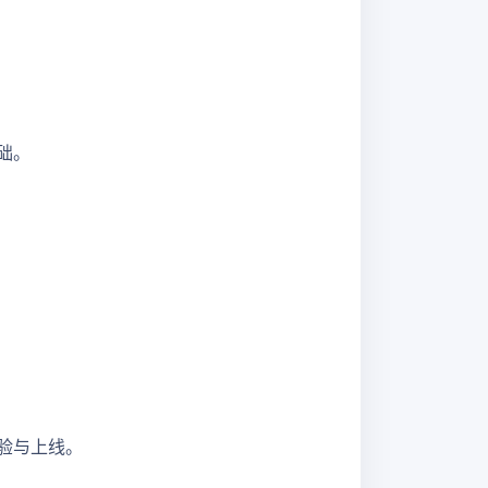
础。
验与上线。