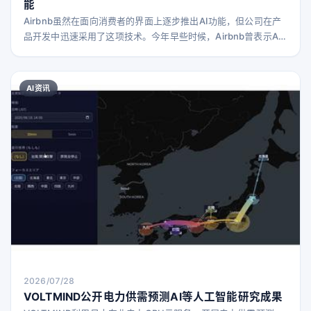
能
Airbnb虽然在面向消费者的界面上逐步推出AI功能，但公司在产
品开发中迅速采用了这项技术。今年早些时候，Airbnb曾表示AI
已经编写了其60%的新代码。在最新的财报电话会议上，联合创
始人兼CEO布莱恩·切斯基表示，AI正帮助Airbnb以更快的速度开
发新功能。 切斯基指出，借助AI，公司从构想到最终发布功能的
AI资讯
时间缩短了60%。 “如今，我们的构建、测试和迭代速度比一年前
快得多。在一些关键项目上
2026/07/28
VOLTMIND公开电力供需预测AI等人工智能研究成果