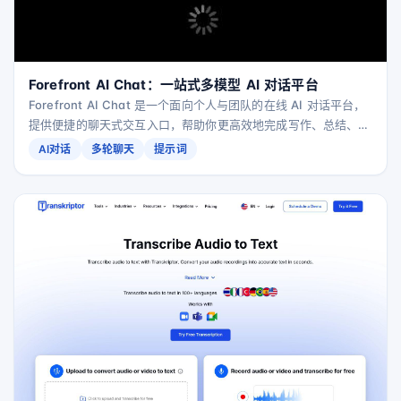
Forefront AI Chat：一站式多模型 AI 对话平台
Forefront AI Chat 是一个面向个人与团队的在线 AI 对话平台，
提供便捷的聊天式交互入口，帮助你更高效地完成写作、总结、头
脑风暴与日常问答等任务。
AI对话
多轮聊天
提示词