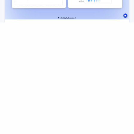
Transkriptor：AI 音频转文字与会议纪要生成工具（支
持 100+ 语言）
Transkriptor 是一款 AI 驱动的音频/视频转文字工具，可在数秒
内将录音转为可编辑文本，支持 100+ 语言，并提供智能摘要、行
动项提取、话题拆解与可搜索知识库，适用于会议、访谈、课程与
音频转文字
AI转写
会议纪要
日常语音记录。