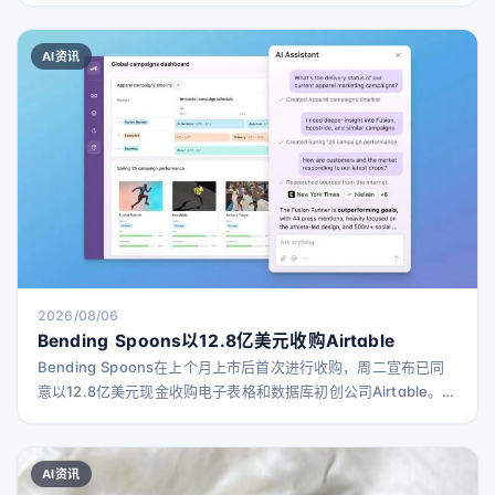
常常根据听起来复杂的方案来选择模式，而非根据实际问题需
求。我们建议从最简单的可行模式开始，观察其不足之处，再逐
AI资讯
步演进。本文将介绍五种模式的机制与局限： 生成-验证模式：适
用于对输出质量要求极高且有明确评估标准的场景 协调者-子智能
2026/08/06
Bending Spoons以12.8亿美元收购Airtable
Bending Spoons在上个月上市后首次进行收购，周二宣布已同
意以12.8亿美元现金收购电子表格和数据库初创公司Airtable。
Airtable成立于2013年，迄今已通过多轮融资筹集超过14亿美
元。巅峰时期的2021年，Airtable估值超过110亿美元，但今年早
些时候，其股票在二级市场的估值降至约40亿美元。 Bending
AI资讯
Spoons表示，考虑到Airtable当前的净现金及现