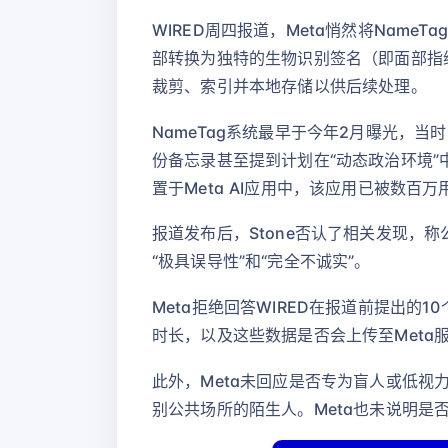
WIRED周四报道，Meta悄然将Nam
部转换为独特的生物识别签名（即面部指
裁剪、索引并本地存储以供后续处理。
NameTag系统最早于今年2月曝光，
份备忘录甚至提到计划在“动态政治环境”
置于Meta AI应用中，该应用已被数百
报道发布后，Stone否认了相关发现，称公
“极具误导性”和“完全不诚实”。
Meta拒绝回答WIRED在报道前提出的
时长，以及这些数据是否会上传至Meta
此外，Meta未回应是否专为盲人或低视
别公共场所的陌生人。Meta也未说明是