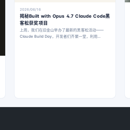
2026/06/16
揭秘Built with Opus 4.7 Claude Code黑
客松获奖项目
上周，我们在旧金山举办了最新的黑客松活动——
Claude Build Day，开发者们齐聚一堂，利用
Claude Opus 4.8将创意付诸实践。 在等待他们作品
发布的同时，我们采访了Built with Opus 4.7黑客松
的获奖者，了解他们的项目。这些项目涵盖了医学培
训、电子维修、计算机科学教育、互动游戏、家居维
修和工厂维护等多个领域。 祝贺所有获奖者和参与
者！希望他们的创意能激励更多人。