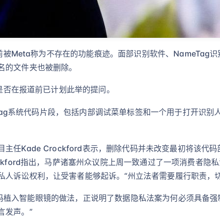
此前被Meta称为不存在的功能痕迹。面部识别软件、NameTag
名的文件夹也被删除。
及是否在报道前已计划此举的提问。
ameTag系统代码片段，包括内部调试菜单标签和一个用于打开识
任Kade Crockford表示，删除代码并未改变最初将该
ckford指出，马萨诸塞州众议院上周一致通过了一项消费者
私人诉讼权利，让受害者能够起诉。“州立法者需要履行职责，切
部识别代码植入智能眼镜的做法，正说明了数据隐私法案为何必须具备
言发声。”