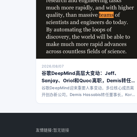
2026/08/07
谷歌DeepMind高层大变动：Jeff、
Sanjay、Oriol和Quoc离职，Demis转任董
事长，Koray晋升高级副总裁——GDM究竟
谷歌DeepMind迎来重要人事变动，多位核心成员离
开创办新公司，Demis Hassabis转任董事长，Koray
发生了什么？
Kavukcuoglu接管日常运营，标志着DeepMind进入
新阶段。
友情链接:
暂无链接