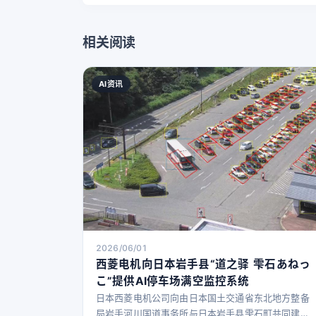
相关阅读
AI资讯
2026/06/01
西菱电机向日本岩手县“道之驿 雫石あねっ
こ”提供AI停车场满空监控系统
日本西菱电机公司向由日本国土交通省东北地方整备
局岩手河川国道事务所与日本岩手县雫石町共同建设