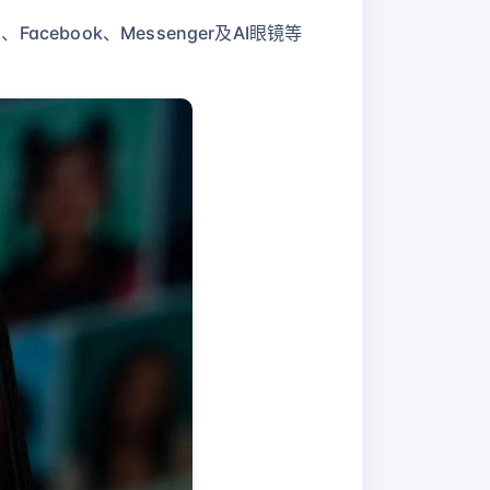
acebook、Messenger及AI眼镜等