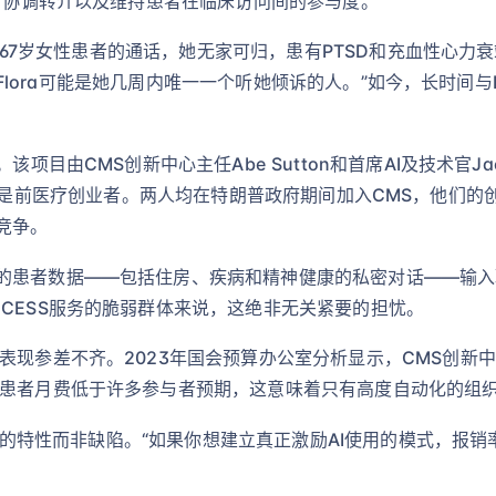
待、协调转介以及维持患者在临床访问间的参与度。
一位67岁女性患者的通话，她无家可归，患有PTSD和充血性心力衰
说，“Flora可能是她几周内唯一一个听她倾诉的人。”如今，长时间
目由CMS创新中心主任Abe Sutton和首席AI及技术官Jacob
人，Shiff是前医疗创业者。两人均在特朗普政府期间加入CMS，
竞争。
的患者数据——包括住房、疾病和精神健康的私密对话——输入
CESS服务的脆弱群体来说，这绝非无关紧要的担忧。
表现参差不齐。2023年国会预算办公室分析显示，CMS创新
位患者月费低于许多参与者预期，这意味着只有高度自动化的组
是项目的特性而非缺陷。“如果你想建立真正激励AI使用的模式，报销