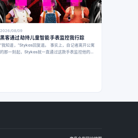
2026/08/09
黑客通过劫持儿童智能手表监控我行踪
“我知道，”Stykas回复道。 事实上，自记者离开公寓
的那一刻起，Stykas就一直通过这款手表监控他的位
置信息。该手表的GPS功能本应让家长追踪孩子的位
置，但该功能出现故障。然而，这款可穿戴设备依然
能够捕捉并传输附近所有Wi-Fi网络的标识符到远程服
务器，使Stykas能够准确定位记者在布鲁克林某条街
区的具体位置。 半小时后，当记者抵达WIRED位于曼
哈顿的总部时，Stykas劫持了手表中的一