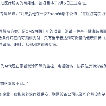
AI驱动医疗服务的可能性，该项目将于7月5日正式启动。
辟专属通道，”几天后他在一次Zoom通话中说道，“在医疗等受
护理解决方案）是CMS为期十年的项目，测试一种基于健康结
管理符合条件病症的可预测支付，只有当患者达到可衡量的健康目标
性肾病、肥胖、抑郁和焦虑等疾病。
无法为AI代理在患者就诊间隙的监控、电话随访、协调住房转介或
“以前根本做不到。”
企业、虚拟营养治疗提供商、联网设备公司以及可穿戴设备制造商如W