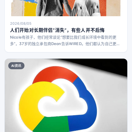
2026/08/05
人们开始对长期伴侣“消失”，有些人并不后悔
Nicole有孩子，他们经常谈论“想要比我们成长环境中看到的更
多”，37岁的独立承包商Dean告诉WIRED。他们都认为自己更倾
向于灵性而非宗教，在心理、情感和身体上都很契合。最重要的
是，“我们几乎很少吵架，”他说，“可以谈论任何事情。” 他们最
终同居，甚至谈过结婚，尽管Dean说这是单方面的想法。“她想
AI资讯
结婚，我暗地里不想。” 关系进行到第四年时，情况发生了变化。
到了2022年，Dean说“她让自