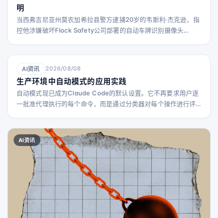
明
当西弗吉尼亚州莫农加希拉县警方逮捕20岁的韦斯利·杰克逊，指
控他涉嫌破坏Flock Safety公司部署的自动车牌识别摄像头
（ALPR）时，警方可能没想到他会获得网络社区如此多的支持。
在杰克逊被捕后的几天内，当地新闻台WDTV的一则帖子收获了
超过2.9万个评论。正如《华盛顿邮报》所观察到的，这些评论大
2026/08/08
AI资讯
多是正面的，社区成员和陌生人纷纷称赞杰克逊，并为他编造了
生产环境中自动模式的应用实践
各种各样的看似无穷无尽的不在场证明。 根
自动模式现已成为Claude Code的默认设置。它不再要求用户逐
一批准代理执行的每个命令，而是通过分类器对每个操作进行评
估，阻止那些可能存在风险的行为。 自动模式的设计解决了代理
编码中常见的速度与安全的权衡问题。虽然人工审核每条命令可
以保持人类监督，但当会话持续数小时或并行增加时，这种人工
AI资讯
审核成为瓶颈。完全跳过权限检查虽然更快，但也容易导致提示
注入、权限范围漂移以及偶尔误删生产资源等问题。 自动