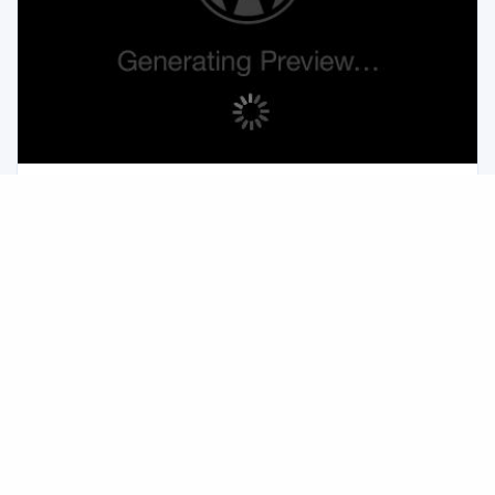
GPT for Work：面向 Excel 与 Google 表格的智能 AI
表格助手
GPT for Work 是专为 Excel 和 Google 表格打造的 AI 表格智能
代理，能自动写公式、查错修错、格式化、建透视表、清洗数据、
翻译与批量逐行处理等，大幅提升表格办公效率。按使用量付费，
AI表格助手
Excel插件
Google表格扩展
支持多家大模型与企业级安全合规。
友情链接:
暂无链接
© 2026 AI情报站
商务合作
网站地图