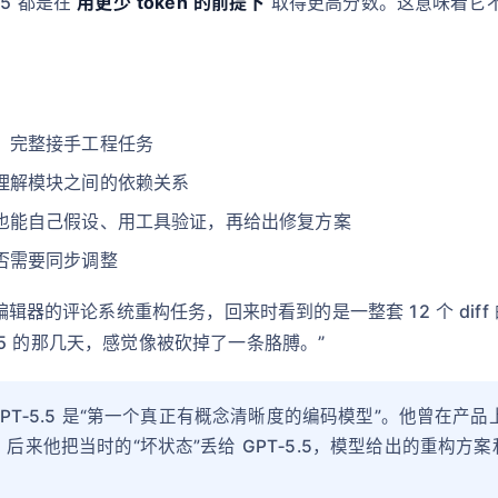
5 都是在
用更少 token 的前提下
取得更高分数。这意味着它不
，完整接手工程任务
理解模块之间的依赖关系
也能自己假设、用工具验证，再给出修复方案
否需要同步调整
 编辑器的评论系统重构任务，回来时看到的是一整套 12 个 di
‑5.5 的那几天，感觉像被砍掉了一条胳膊。”
形容 GPT‑5.5 是“第一个真正有概念清晰度的编码模型”。他曾在
后来他把当时的“坏状态”丢给 GPT‑5.5，模型给出的重构