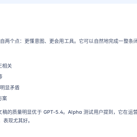
质上来自两个点：更懂意图、更会用工具。它可以自然地完成一整条
正相关
等
发现明显矛盾
方案
文稿的质量明显优于 GPT‑5.4。Alpha 测试用户提到，它
面，表现尤其好。