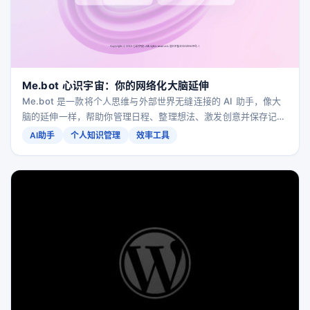
Me.bot 心识宇宙：你的网络化大脑延伸
Me.bot 是一款将个人思维与外部世界无缝连接的 AI 助手，像大
脑的延伸一样，帮助你管理日程、整理想法、激发创意并保存记
忆，让智能真正融入你的日常生活。
AI助手
个人知识管理
效率工具