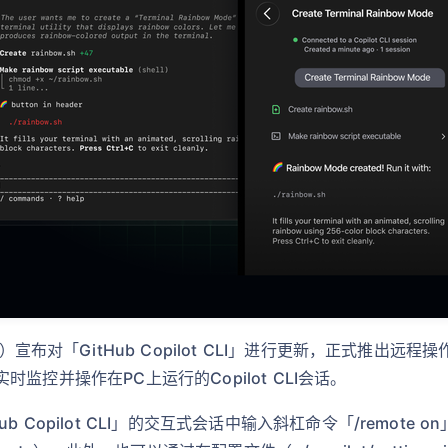
）宣布对「GitHub Copilot CLI」进行更新，正式推出远
）实时监控并操作在PC上运行的Copilot CLI会话。
Copilot CLI」的交互式会话中输入斜杠命令「/remote o