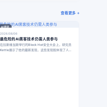
查看更多
AI资讯
2026/08/06
最危险的AI黑客技术仍需人类参与
在拉斯维加斯举行的Black Hat安全大会上，研究员
Kettle展示了他的最新发现，这些发现既体现了人工
智能在网络安全领域迅速发展的能力，也揭示了其局
限性。对于Kettle提出的问题，目前的答案较为复
杂。他总结道，AI在完全自主地设计新攻击路径方面
能力有限，但在关键时刻结合人类的指导和洞察，AI
成为构思和发现新黑客策略的强大助手。 经过多年研
究网络安全漏洞，Kettle发现了一个全新的潜在漏洞
领