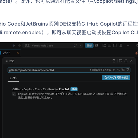
remote）。此外，也可以通过在配置文件（~/.copilot/settings.js
 Code和JetBrains系列IDE也支持GitHub Copilot的远程控
.cli.remote.enabled），即可从聊天视图启动或恢复Copilot C