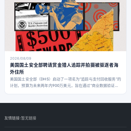
2026/08/09
美国国土安全部聘请赏金猎人追踪并拍摄被驱逐者海
外住所
美国国土安全部（DHS）启动了一项名为“追踪与支付回收服务”的
计划，预算为未来两年内900万美元，旨在通过“商业数据验证和
实地观察服务”确认被驱逐人员的居住地址。该计划接受包括住宅
照片、公共事业账单、雇佣记录、法院文件，甚至死亡证明等多
种证据形式。 政府还将接受其他“相关且可信”的文件。承包商需
向被追踪者递送一份由美国政府批准、用英语和西班牙语印制的
传单，列明他们所欠的罚款和费用。 截至今年7月，
友情链接:
暂无链接