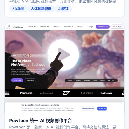
AI驱动的3D动画与视频技术，为创作者、企业和研究机构提供高
效、智能的人体动作捕捉与生成能力。
3D动画
人体运动智能
AI视频
Powtoon 统一 AI 视频创作平台
Powtoon 是一款统一的 AI 视频创作平台，可将文档与想法一键