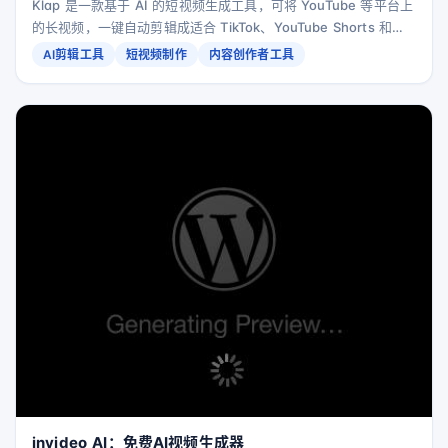
Klap 是一款基于 AI 的短视频生成工具，可将 YouTube 等平台上
的长视频，一键自动剪辑成适合 TikTok、YouTube Shorts 和
Reels 的竖屏短视频，帮助创作者高效产出高互动的爆款内容。
AI剪辑工具
短视频制作
内容创作者工具
invideo AI：免费AI视频生成器