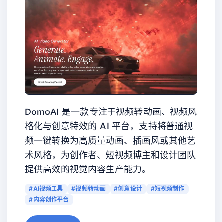
DomoAI 是一款专注于视频转动画、视频风
格化与创意特效的 AI 平台，支持将普通视
频一键转换为高质量动画、插画风或其他艺
术风格，为创作者、短视频博主和设计团队
提供高效的视觉内容生产能力。
#AI视频工具
#视频转动画
#创意设计
#短视频制作
#内容创作平台