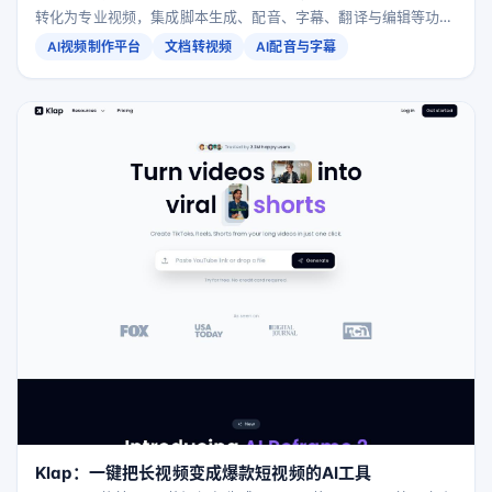
转化为专业视频，集成脚本生成、配音、字幕、翻译与编辑等功
能，帮助企业高效打造专属品牌视频内容。
AI视频制作平台
文档转视频
AI配音与字幕
Klap：一键把长视频变成爆款短视频的AI工具