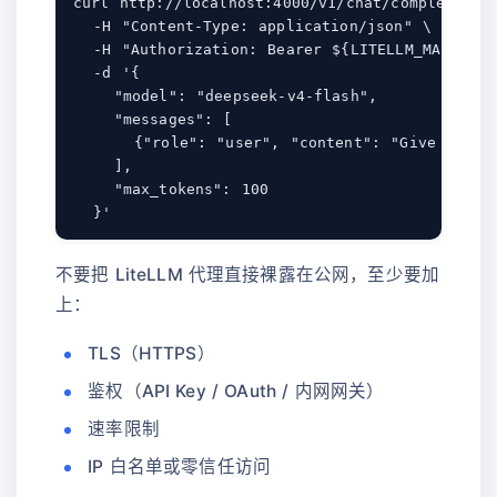
curl http://localhost:4000/v1/chat/completions 
  -H "Content-Type: application/json" \

  -H "Authorization: Bearer ${LITELLM_MASTER_KE
  -d '{

    "model": "deepseek-v4-flash",

    "messages": [

      {"role": "user", "content": "Give me one
    ],

    "max_tokens": 100

不要把 LiteLLM 代理直接裸露在公网，至少要加
上：
TLS（HTTPS）
鉴权（API Key / OAuth / 内网网关）
速率限制
IP 白名单或零信任访问