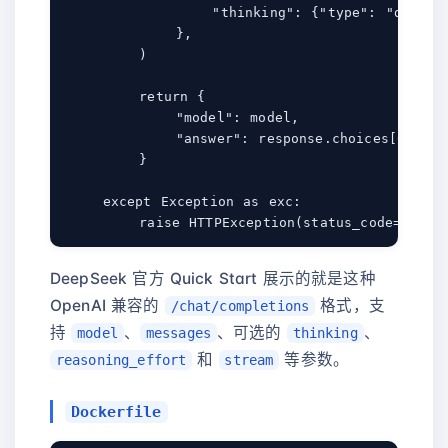
                "thinking": {"type": "disable
            },

        )

        return {

            "model": model,

            "answer": response.choices[0].mess
        }

    except Exception as exc:

DeepSeek 官方 Quick Start 展示的就是这种
OpenAI 兼容的
格式，支
/chat/completions
持
、
、可选的
、
model
messages
thinking
和
等参数。
reasoning_effort
stream
Dockerfile