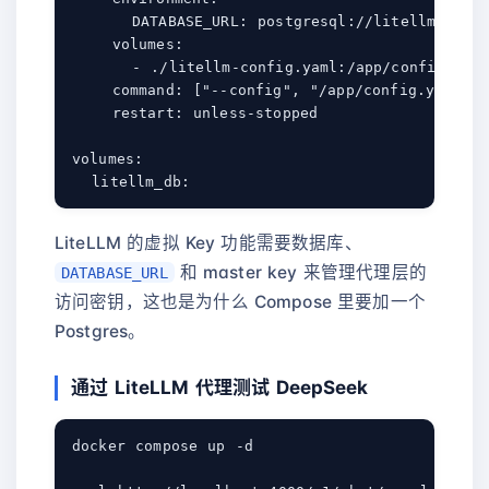
      DATABASE_URL: postgresql://litellm:${POS
    volumes:

      - ./litellm-config.yaml:/app/config.yaml
    command: ["--config", "/app/config.yaml", 
    restart: unless-stopped

volumes:

LiteLLM 的虚拟 Key 功能需要数据库、
和 master key 来管理代理层的
DATABASE_URL
访问密钥，这也是为什么 Compose 里要加一个
Postgres。
通过 LiteLLM 代理测试 DeepSeek
docker compose up -d
