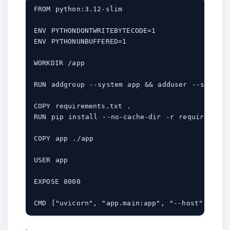
FROM python:3.12-slim

ENV PYTHONDONTWRITEBYTECODE=1

ENV PYTHONUNBUFFERED=1

WORKDIR /app

RUN addgroup --system app && adduser --system 
COPY requirements.txt .

RUN pip install --no-cache-dir -r requirements.
COPY app ./app

USER app

EXPOSE 8000
