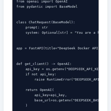
from openai import OpenAI

from pydantic import BaseModel

class ChatRequest(BaseModel):

    prompt: str

    system: Optional[str] = "You are a helpful
app = FastAPI(title="DeepSeek Docker API App")

def get_client() -> OpenAI:

    api_key = os.getenv("DEEPSEEK_API_KEY")

    if not api_key:

        raise RuntimeError("DEEPSEEK_API_KEY i
    return OpenAI(

        api_key=api_key,

        base_url=os.getenv("DEEPSEEK_BASE_URL"
    )
