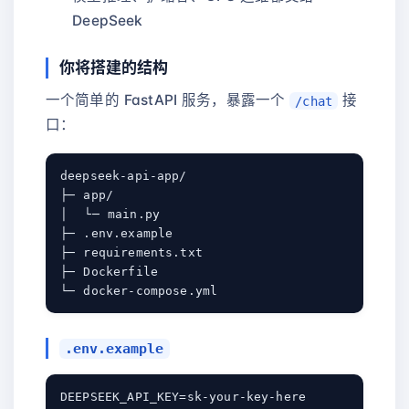
DeepSeek
你将搭建的结构
一个简单的 FastAPI 服务，暴露一个
接
/chat
口：
deepseek-api-app/

├─ app/

│  └─ main.py

├─ .env.example

├─ requirements.txt

├─ Dockerfile

.env.example
DEEPSEEK_API_KEY=sk-your-key-here
