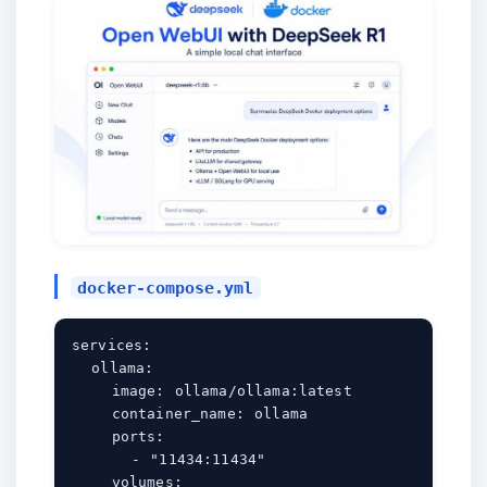
docker-compose.yml
services:

  ollama:

    image: ollama/ollama:latest

    container_name: ollama

    ports:

      - "11434:11434"

    volumes:
