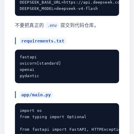
DEEPSEEK_BASE_URL=https://api.deepseek.com

不要把真正的
提交到代码仓库。
.env
requirements.txt
fastapi

uvicorn[standard]

openai

app/main.py
import os

from typing import Optional

from fastapi import FastAPI, HTTPException
