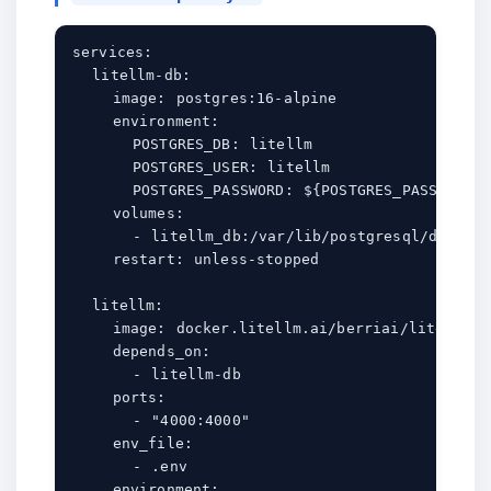
services:

  litellm-db:

    image: postgres:16-alpine

    environment:

      POSTGRES_DB: litellm

      POSTGRES_USER: litellm

      POSTGRES_PASSWORD: ${POSTGRES_PASSWORD}

    volumes:

      - litellm_db:/var/lib/postgresql/data

    restart: unless-stopped

  litellm:

    image: docker.litellm.ai/berriai/litellm:ma
    depends_on:

      - litellm-db

    ports:

      - "4000:4000"

    env_file:

      - .env

    environment:
