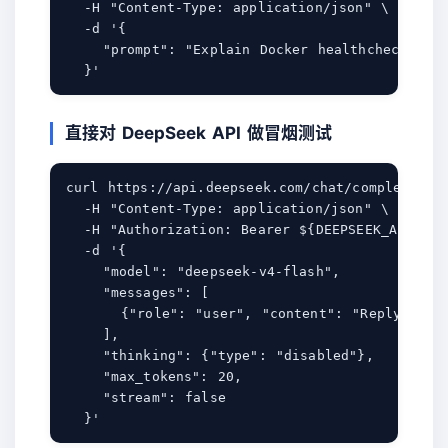
  -H "Content-Type: application/json" \

  -d '{

    "prompt": "Explain Docker healthchecks in 
直接对 DeepSeek API 做冒烟测试
curl https://api.deepseek.com/chat/completions 
  -H "Content-Type: application/json" \

  -H "Authorization: Bearer ${DEEPSEEK_API_KEY}
  -d '{

    "model": "deepseek-v4-flash",

    "messages": [

      {"role": "user", "content": "Reply with 
    ],

    "thinking": {"type": "disabled"},

    "max_tokens": 20,

    "stream": false
