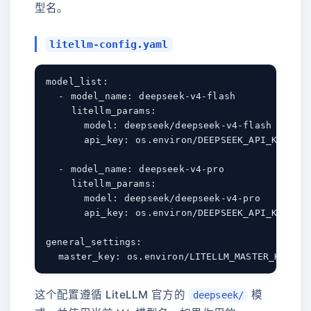
型名。
litellm-config.yaml
model_list:

  - model_name: deepseek-v4-flash

    litellm_params:

      model: deepseek/deepseek-v4-flash

      api_key: os.environ/DEEPSEEK_API_KEY

  - model_name: deepseek-v4-pro

    litellm_params:

      model: deepseek/deepseek-v4-pro

      api_key: os.environ/DEEPSEEK_API_KEY

general_settings:

这个配置遵循 LiteLLM 官方的
模
deepseek/