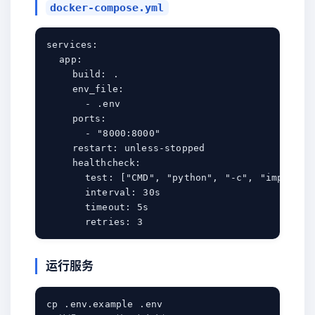
docker-compose.yml
services:

  app:

    build: .

    env_file:

      - .env

    ports:

      - "8000:8000"

    restart: unless-stopped

    healthcheck:

      test: ["CMD", "python", "-c", "import ur
      interval: 30s

      timeout: 5s

运行服务
cp .env.example .env
