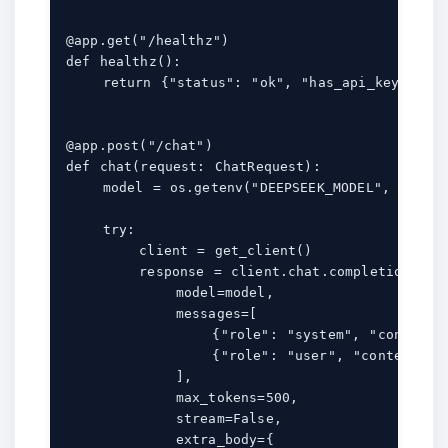
@app.get("/healthz")

def healthz():

    return {"status": "ok", "has_api_key": boo
@app.post("/chat")

def chat(request: ChatRequest):

    model = os.getenv("DEEPSEEK_MODEL", "deeps
    try:

        client = get_client()

        response = client.chat.completions.cre
            model=model,

            messages=[

                {"role": "system", "content":
                {"role": "user", "content": r
            ],

            max_tokens=500,

            stream=False,

            extra_body={
