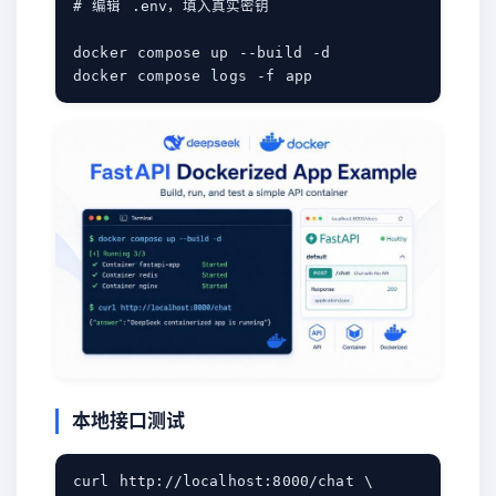
# 编辑 .env，填入真实密钥

docker compose up --build -d

本地接口测试
curl http://localhost:8000/chat \
