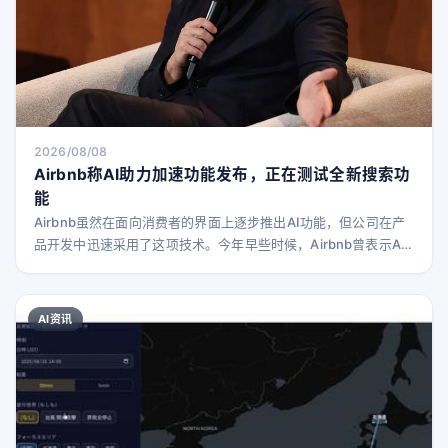
2026/08/08
Airbnb称AI助力加速功能发布，正在测试全新搜索功
能
Airbnb虽然在面向消费者的界面上逐步推出AI功能，但公司在产
品开发中迅速采用了这项技术。今年早些时候，Airbnb曾表示AI
已经编写了其60%的新代码。在最新的财报电话会议上，联合创
始人兼CEO布莱恩·切斯基表示，AI正帮助Airbnb以更快的速度开
发新功能。 切斯基指出，借助AI，公司从构想到最终发布功能的
AI资讯
时间缩短了60%。 “如今，我们的构建、测试和迭代速度比一年前
快得多。在一些关键项目上