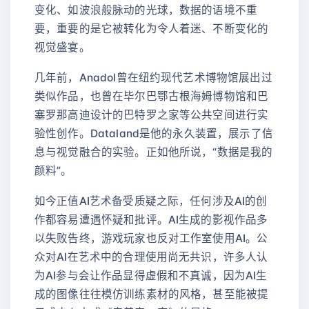
变化、如波浪般脉动的光球，数据的语境不重
要，重要的是它被转化为令人着迷、不断变化的
视觉盛宴。
几年前，Anadol曾在纽约现代艺术博物馆展出过
类似作品，也曾在毕尔巴鄂古根海姆博物馆和巴
塞罗那高迪设计的巴特罗之家等公共空间进行实
验性创作。Dataland是他的永久装置，展示了信
息与视觉融合的实验。正如他所说，“数据是我的
颜料”。
如今正值AI艺术备受质疑之际，任何涉及AI的创
作都容易遭遇怀疑和批评。AI生成的影视作品多
以失败告终，游戏玩家也反对工作室使用AI。公
众对AI在艺术中的合理使用尚无共识，许多人认
为AI参与会让作品显得虚假和不真诚，因为AI生
成的图像往往模仿训练素材的风格，甚至能被提