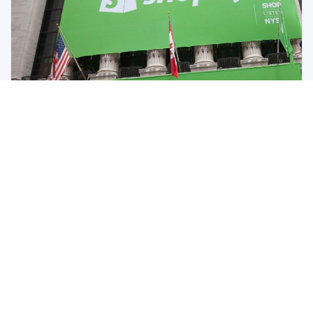
2026/08/06
Shopify表示AI搜索推动流量和销售增长，并未取代
谷歌
电商软件公司Shopify似乎正从用户利用AI进行搜索中获益良多。
在公司第二季度财报电话会议上，Shopify总裁Harley
Finkelstein表示，AI已成为“搜索的补充，而非替代”，特别惠及
电商的长尾市场，包括构成其客户主体的小型商家。事实上，公
司将其超预期的业绩和飙升的收入部分归功于AI搜索。 这与AI对
AI资讯
在线出版业的影响截然不同，后者因AI生成的摘要导致点击率明
显下降，进而减少流量并