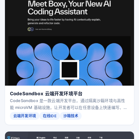
CodeSandbox 云端开发环境平台
CodeSandbox 是一款云端开发平台，通过隔离沙箱环境与高性
能 microVM 基础设施，让开发者可以在任意设备上快速编写、运
行、测试和协作开发各类项目，并安全执行不受信任代码。
云端开发环境
在线IDE
沙箱技术