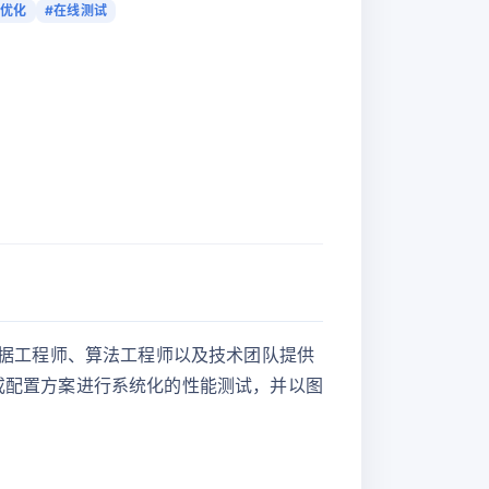
能优化
#在线测试
者、数据工程师、算法工程师以及技术团队提供
件或配置方案进行系统化的性能测试，并以图