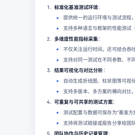
标准化基准测试环境
：
提供统一的运行环境与测试流程
支持多种语言与框架的性能测试
多维度性能指标采集
：
不仅关注运行时间，还可结合吞吐
支持对同一测试在不同参数、不
结果可视化与对比分析
：
自动生成折线图、柱状图等可视
支持多版本、多方案的横向对比
可重复与可共享的测试方案
：
测试配置与数据可保存为“基准方
支持将测试链接或报告分享给团
团队协作与历史记录管理
：