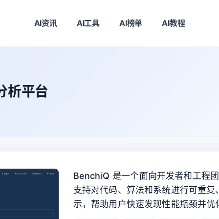
AI资讯
AI工具
AI榜单
AI教程
能分析平台
BenchiQ 是一个面向开发者和工
支持对代码、算法和系统进行可重复
示，帮助用户快速发现性能瓶颈并优