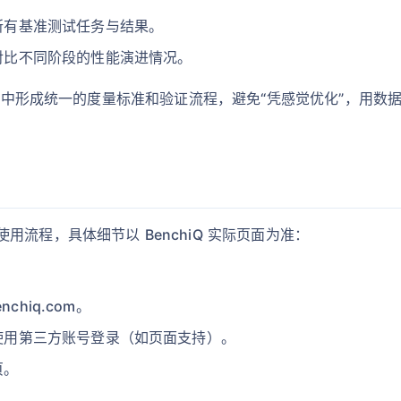
所有基准测试任务与结果。
对比不同阶段的性能演进情况。
化过程中形成统一的度量标准和验证流程，避免“凭感觉优化”，用
流程，具体细节以 BenchiQ 实际页面为准：
chiq.com。
使用第三方账号登录（如页面支持）。
页。