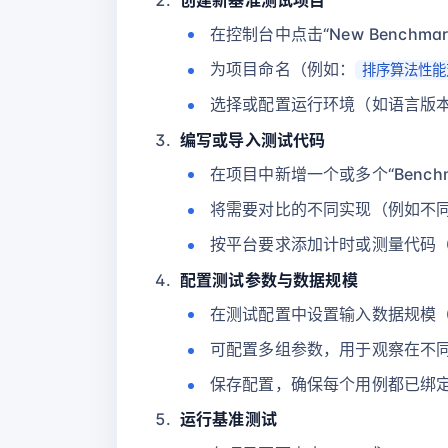
在控制台中点击“New Benchmark”
为项目命名（例如：
排序算法性能
选择或配置运行环境（如语言版
编写或导入测试代码
在项目中新增一个或多个“Benchm
将需要对比的不同实现（例如不
按平台要求添加计时或测量代码
配置测试参数与数据规模
在测试配置中设置输入数据规模（
可配置多组参数，用于观察在不
保存配置，确保每个用例都已绑
运行基准测试