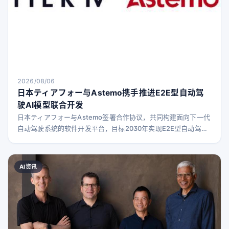
2026/08/06
日本ティアフォー与Astemo携手推进E2E型自动驾
驶AI模型联合开发
日本ティアフォー与Astemo签署合作协议，共同构建面向下一代
自动驾驶系统的软件开发平台，目标2030年实现E2E型自动驾驶
AI模型的量产应用。
AI资讯