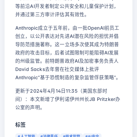
等前沿AI开发者制定公共安全和儿童保护计划，
并通过第三方审计评估其有效性。
Anthropic成立于五年前，由一批OpenAI前员工
创立，以公开表达对先进AI潜在风险的担忧并倡
导防范措施著称。这一立场多次使其成为特朗普
政府的攻击目标，后者试图限制可能阻碍AI发展
的州级监管。前特朗普政府AI及加密事务负责人
David Sacks去年曾在社交媒体上批评
Anthropic“基于恐慌制造的复杂监管俘获策略”。
更新于2024年4月14日11:35（美国东部时
间）：本文新增了伊利诺伊州州长JB Pritzker办
公室的声明。
标签
#人工智能
#法律责任
#技术监管
#AI安全