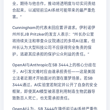
全，期待与他合作，推动将透明度与切实问责结
合起来，以减轻前沿AI系统可能带来的最严重危
害。”
Cunningham的代表未回应置评请求。伊利诺伊
州州长JB Pritzker的发言人表示：“州长办公室
将持续关注和审查众议院通过的多项AI法案，但
州长认为大型科技公司不应获得完全免责的保
护，逃避其应承担的保护公众利益的责任。”
OpenAI与Anthropic在SB 3444上的核心分歧在
于，AI引发灾难时应由谁承担责任——这是美国
立法者近期才开始面对的潜在噩梦场景。若SB
3444通过，AI实验室若制定并公开了自身的安全
框架，即使其AI模型被恶意利用制造生物武器导
致数百人死亡，也无需承担责任。
OpenAI认为，SB 3444在降低前沿AI系统严重伤