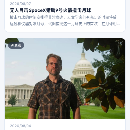
2026/08/07
无人目击SpaceX猎鹰9号火箭撞击月球
撞击月球的时间安排得非常准确，天文学家们有充足的时间将望
远镜和仪器对准月球，试图捕捉这一月球史上的首次：在月球明
亮面上的撞击闪光。 然而，当撞击时刻到来时，没有任何天文台
成功拍摄到火箭撞击的直接影像。这枚火箭在撞击时的速度约为
每小时5400英里。迄今为止，最有力的撞击证据来自智利的观
AI资讯
测。根据美联社报道，使用欧洲南方天文台甚大望远镜的科学家
们在预测撞击时间几分钟后，探测到了一股钠和锂的气流。 虽然
这
2026/08/04