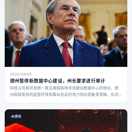
动驾驶的机器人出租车，而传统汽车制造的日常事务
2026/08/06
德州暂停新数据中心建设，州长要求进行审计
科技公司和开发商一直在美国各地寻找建设数据中心的地点，德
州因其宽松的监管环境和看似充足的电力供应而备受青睐。仅次
于弗吉尼亚州，德州拥有美国第二多的数据中心。 然而，即使是
德州也面临压力。州长格雷格·阿博特周一宣布，所有新的数据中
心项目必须接受德州公共事业委员会（PUCT）和州电网运营商
AI资讯
——德州电力可靠性委员会（ERCOT）的审计。 今年，ERCOT
的电网接入排队项目数量大幅增长。今年一月，ERCO