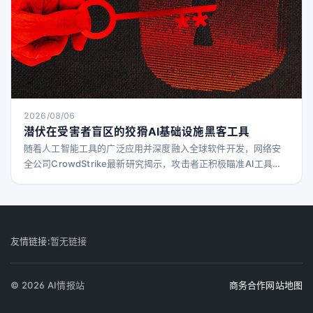
2026/08/06
潜伏在受害者盲区的狡猾AI基础设施黑客工具
随着人工智能工具的广泛应用并深度融入全球软件开发，网络安
全公司CrowdStrike最新研究揭示，攻击者正积极瞄准AI工具
链，窃取访问凭证，深入目标环境，窃取敏感数据，甚至破坏目
标文件和系统，同时不断寻找掩盖痕迹的新手段。 研究人员在调
查AI软件供应链攻击时发现了一种蠕虫病毒。CrowdStrike反对
手工作高级副总裁Adam Meyers表示，公司尚未将该活动归因于
特定攻击者，但这符合攻击者如T
友情链接:
暂无链接
© 2026 AI情报站
商务合作
网站地图