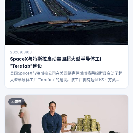
2026/08/08
SpaceX与特斯拉启动美国超大型半导体工厂
“Terafab”建设
美国SpaceX与特斯拉公司在美国德克萨斯州格莱姆斯县启动了超
大型半导体工厂“Terafab”的建设。该工厂拥有超过1亿平方英尺
（约929万平方米）的制造空间，是一个垂直整合型工厂，旨在满
足快速增长的人工智能计算需求。 预计两家公司未来所需的芯片
需求将超过1太瓦（TW），远远超过当前全球供应量。弥补这一
AI资讯
供需缺口是建立Terafab的主要原因。 该工厂将集成先进的逻辑
设备和存储设备的制造、封装及测