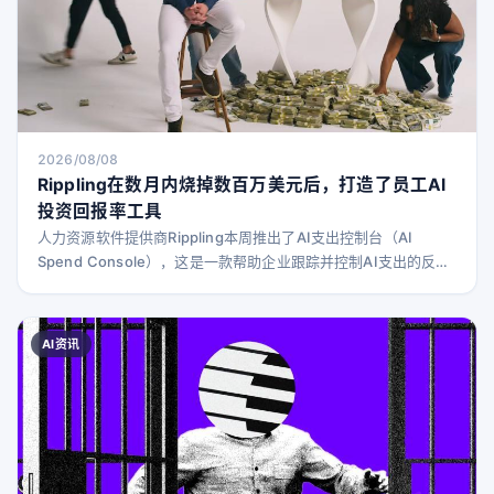
2026/08/08
Rippling在数月内烧掉数百万美元后，打造了员工AI
投资回报率工具
人力资源软件提供商Rippling本周推出了AI支出控制台（AI
Spend Console），这是一款帮助企业跟踪并控制AI支出的反
“tokenmaxxing”产品。该工具的一个亮点是能够映射出各个员
工、团队和岗位的AI花费情况，并判断他们是否真正提高了生产
力，还是仅仅产生了大量无效的AI输出。 公司承诺，这款工具能
AI资讯
显示“哪些工程师的AI支出较高，但他们的同事在代码审查中经常
要求他们返工”，这是