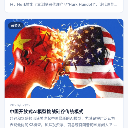
日，Hark推出了其浏览器代理产品“Hark Handoff”，该代理能够
高效利用浏览器完成各种任务。 该公司表示，Handoff能够轻松
访问没有官方API的网站，包括Target、Walmart、OpenTable
和LinkedIn。Handoff代理通过分析网站结构和视觉信息，判断
AI资讯
是否需要点击按钮或输入信息。 这一理念类似于此前推出的
2026/07/22
中国开放式AI模型挑战硅谷传统模式
硅谷和华盛顿迅速关注起中国最新的AI模型，尤其是被广泛认为
表现最优的K3模型。风险投资家、前总统特朗普的AI顾问大卫·萨