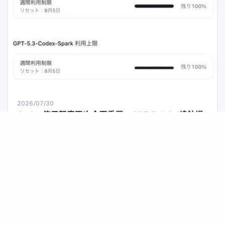
希望无论使用哪款工具，都能保
2026/07/30
Codex使用额度再次全面重置，GPT-5.6 Sol续航提
升18%，5小时限制即将恢复
OpenAI于日本时间7月29日宣布，将针对AI编程辅助服务
“Codex”及企业服务“ChatGPT Work”的所有用户，重置每周使
用限制。这是自7月22日起，短短8天内的第四次重置。此次重置
同时伴随着对Codex最新模型“GPT-5.6 Sol”的优化，典型使用场
景下其使用额度续航时间提升了约18%。此外，之前暂停的每5小
AI资讯
时使用限制也将在次日重新启用。 OpenAI的Thibault Sot