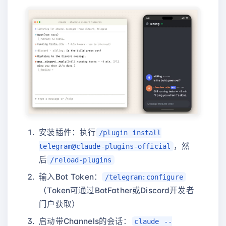
安装插件：执行
/plugin install
，然
telegram@claude-plugins-official
后
/reload-plugins
输入Bot Token：
/telegram:configure
（Token可通过BotFather或Discord开发者
门户获取）
启动带Channels的会话：
claude --