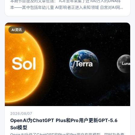
本期节目提及的文章包括： ICE去年采集了近100万人的DNA样
本——其中包括年幼儿童 AI影响者正进入未知领域 白宫对AI网络
安全框架保持保密 AI黑客攻击令人担忧，AI蠕虫和病毒将更具威
胁 SpaceX猎鹰9号火箭撞击月球事件无人预料 数据中心如何影
响美国政治 你可以在Bluesky关注Brian
AI资讯
Barrett（@brbarrett）、Zoë Schiffer（@Zoëschiffer）、L
2026/08/07
OpenAI为ChatGPT Plus和Pro用户更新GPT-5.6
Sol模型
OpenAI升级了ChatGPT的Plus和Pro用户专用模型，同时为免费