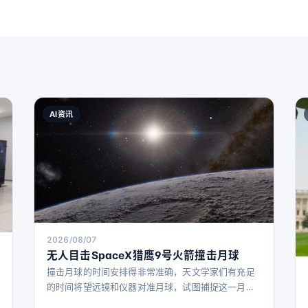
AI资讯
2026/08/07
无人目击SpaceX猎鹰9号火箭撞击月球
撞击月球的时间安排得非常准确，天文学家们有充足
的时间将望远镜和仪器对准月球，试图捕捉这一月球
史上的首次：在月球明亮面上的撞击闪光。 然而，当