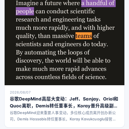
2026/08/07
谷歌DeepMind高层大变动：Jeff、Sanjay、Oriol和
Quoc离职，Demis转任董事长，Koray晋升高级副总
裁——GDM究竟发生了什么？
谷歌DeepMind迎来重要人事变动，多位核心成员离开创办新公
司，Demis Hassabis转任董事长，Koray Kavukcuoglu接管日
常运营，标志着DeepMind进入新阶段。