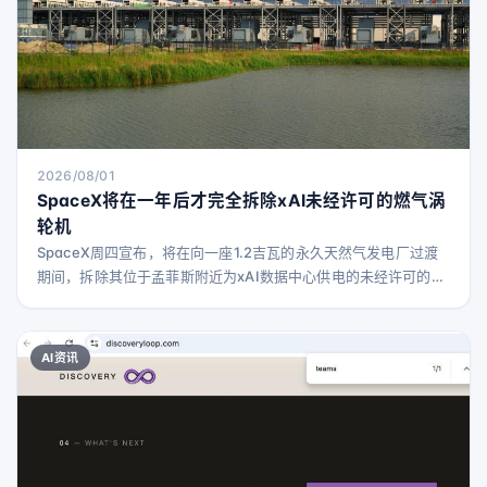
2026/08/01
SpaceX将在一年后才完全拆除xAI未经许可的燃气涡
轮机
SpaceX周四宣布，将在向一座1.2吉瓦的永久天然气发电厂过渡
期间，拆除其位于孟菲斯附近为xAI数据中心供电的未经许可的燃
气涡轮机。 不过，这些涡轮机要到2027年7月才会被完全拆除。
SpaceX表示，目前正在运行69台燃气涡轮机为Colossus数据中
心供电，其中许多已经运行了数月。NAACP和南方环境法律中心
AI资讯
已就xAI使用未经许可的涡轮机提起诉讼。 SpaceX于今年2月收
购了xAI。在其首