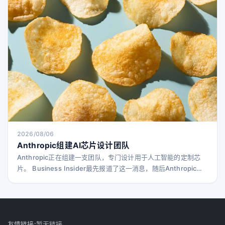
设计的思路，结合实际工作视角，详细解读了AI应用的潜力与风
险，以及下一代财务部门的未来形态。 VUCA时代
2026/08/06
Anthropic组建AI芯片设计团队
Anthropic正在组建一支团队，专门设计用于人工智能的定制芯
片。 Business Insider最先报道了这一消息，随后Anthropic也
向TechCrunch确认了此事。 这家Claude模型的开发商表示，计
划共同设计硬件和模型，以提升其技术的运行速度和效率。上个
月，The Information报道Anthropic正在寻求三星作为潜在合作
伙伴，共同制造此类芯片。 随着Claude需求
友情链接:
暂无链接