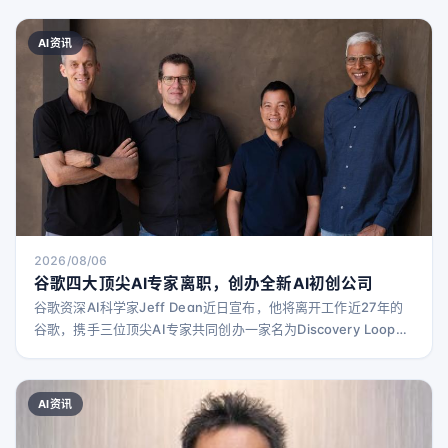
AI资讯
2026/08/06
谷歌四大顶尖AI专家离职，创办全新AI初创公司
谷歌资深AI科学家Jeff Dean近日宣布，他将离开工作近27年的
谷歌，携手三位顶尖AI专家共同创办一家名为Discovery Loop的
新公司。Dean表示，选择一个自己热衷且对世界有用的项目至关
重要，他的兴趣聚焦于“科学方法的自动化版本”。他解释道：“你
提出实验，实施所需步骤，评估实验，最终获得结果。”通过运行
AI资讯
成千上万次这样的自动化循环，Discovery Loop有望在科学、生
物学、芯片设