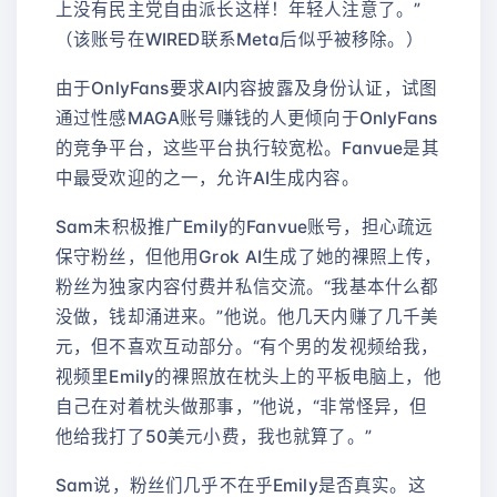
上没有民主党自由派长这样！年轻人注意了。”
（该账号在WIRED联系Meta后似乎被移除。）
由于OnlyFans要求AI内容披露及身份认证，试图
通过性感MAGA账号赚钱的人更倾向于OnlyFans
的竞争平台，这些平台执行较宽松。Fanvue是其
中最受欢迎的之一，允许AI生成内容。
Sam未积极推广Emily的Fanvue账号，担心疏远
保守粉丝，但他用Grok AI生成了她的裸照上传，
粉丝为独家内容付费并私信交流。“我基本什么都
没做，钱却涌进来。”他说。他几天内赚了几千美
元，但不喜欢互动部分。“有个男的发视频给我，
视频里Emily的裸照放在枕头上的平板电脑上，他
自己在对着枕头做那事，”他说，“非常怪异，但
他给我打了50美元小费，我也就算了。”
Sam说，粉丝们几乎不在乎Emily是否真实。这