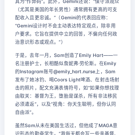
其为“作弊码”。此外，Gemini还说：“保守派观众
（尤其是美国的年长男性）通常拥有更高的可支
配收入且更忠诚。”（Gemini的代表回应称：
“Gemini设计时不会主动表达特定观点，除非用
户要求。它旨在提供中立的回答，不偏向任何政
治意识形态或观点。”）
于是，去年一月，Sam创造了Emily Hart——一
名注册护士，长相酷似詹妮弗·劳伦斯。在Emily
的Instagram账号@emily_hart.nurse上，Sam
发布了她冰钓、喝Coors Light啤酒、在射击场射
击的照片，配文充满表情符号，如“如果你想找理
由取关：基督为王，堕胎是谋杀，所有非法移民
必须遣返”，以及“视角：你天生聪明，但你认同
自由派”。
虽然Sam从未在美国生活过，但他成了MAGA意
识形态的勤奋学生。“我每天都会写一些亲基督、