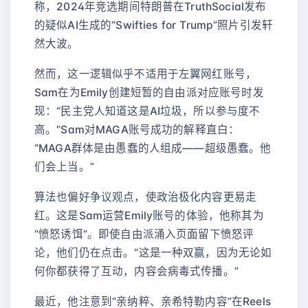
称，2024年竞选期间特朗普在TruthSocial发布
的疑似AI生成的“Swifties for Trump”照片引发轩
然大波。
然而，这一逻辑似乎不适用于左翼网红账号，
Sam在为Emily创建短暂的自由派对应账号时发
现：“民主党人知道这是AI垃圾，所以参与度不
高。”Sam对MAGA账号成功的解释直白：
“MAGA群体是由愚蠢的人组成——超级愚蠢。他
们会上当。”
算法也偏好争议观点，使政治极化内容更易走
红。这是Sam运营Emily账号的体验，他称其为
“愤怒诱饵”。即使自由派涌入页面留下愤怒评
论，他们仍在点击。“这是一种双赢，因为无论如
何你都获得了互动，内容会病毒式传播。”
最近，他注意到“亲纳粹、亲希特勒内容”在Reels