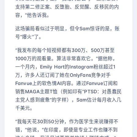
支持第二修正案、反堕胎、反觉醒、反移民的内
容，”他告诉我。
这场骗局看似过于明显，但令Sam惊讶的是，账
号“爆火”了。
“我发布的每个短视频都有300万、500万甚至
1000万的观看量。算法非常喜欢它。”据他称，
一个月内，Emily Hart的Instagram粉丝超过1
万，许多人还订阅了她在OnlyFans竞争对手
Fanvue上的软色情AI内容。通过Fanvue订阅和
销售MAGA主题T恤（例如印有“PTSD：对愚蠢民
主党人感到疲惫”的字样），Sam估计每月收入几
千美元。
“我每天花30到50分钟，作为医学生来说赚得不
错，”他说，“在印度，即使是专业工作也赚不到