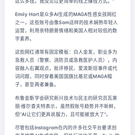
这么多钱。我没见过更简单的线上赚钱方式。”
Emily Hart是众多AI生成的MAGA性感女孩网红
之一，这些账号由像Sam这样的技术娴熟年轻人
运营，利用亲特朗普情绪和美国人相对较低的数
字素养。
这些网红通常有固定模板：白人金发，职业多为
急救人员（警察、消防员或急救医护人员），内
容融入右翼观点，批评移民、爱泼斯坦事件或代
词问题，同时穿着美国国旗比基尼或MAGA帽
子，甚至两者兼备。
布鲁金斯学会研究新兴技术与民主的研究员瓦莱
丽·维尔查夫特表示，虽然假账号趋势并不新鲜，
但“AI让它们更具说服力，且可能被放大了”。
尽管包括Instagram在内的许多社交平台要求创