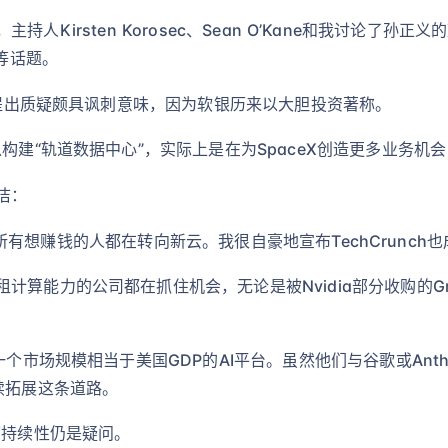
中，主持人Kirsten Korosec、Sean O’Kane和我讨论了
资等话题。
导者提出质疑颇具讽刺意味，因为软银历来以大胆投资著称。
以构建“轨道数据中心”，实际上是在为SpaceX创造更多业务
洁：
所有想赚钱的人都在转向新云。我很自豪地宣布TechCrunch
计算能力的公司都在抓住机会，无论是被Nvidia部分收购的G
个市场规模相当于美国GDP的AI平台。虽然他们与谷歌或Anthr
续拓展这条道路。
可持续性仍是疑问。