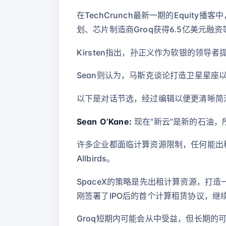
在TechCrunch最新一期的Equity播客
划、芯片制造商Groq获得6.5亿美元融
Kirsten指出，孙正义作为软银的领
Sean则认为，马斯克谈论打造卫星星座
以下是对话节选，经过编辑以便更清晰简
Sean O’Kane:
现在“新云”是新的石油，
许多企业都面临计算资源限制，任何能出租
Allbirds。
SpaceX的策略是先出租计算资源，打造一
刚签署了IPO后的首个计算租赁协议，继
Groq短期内可能会从中受益，但长期的