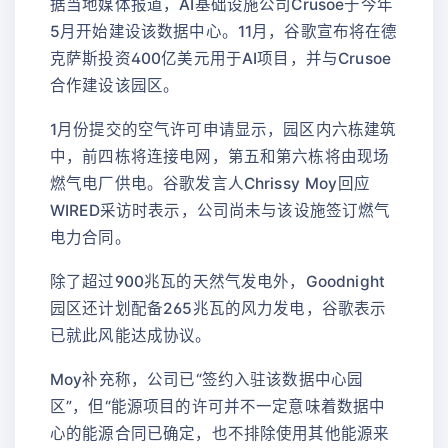
据当地媒体报道，AI基础设施公司Crusoe于今年
5月开始建设该数据中心。11月，谷歌宣布将在德
克萨斯投资400亿美元用于AI项目，并与Crusoe
合作建设该园区。
1月份提交的空气许可申请显示，园区内六栋建筑
中，前四栋将连接电网，第五和第六栋将由现场
燃气电厂供电。谷歌发言人Chrissy Moy回应
WIRED采访时表示，公司尚未与该设施签订燃气
电力合同。
除了超过900兆瓦的天然气发电外，Goodnight
园区还计划配备265兆瓦的风力发电，谷歌表示
已就此风能达成协议。
Moy补充称，公司已“签约入驻该数据中心园
区”，但“能源项目的许可并不一定意味着数据中
心的能源合同已确定，也不排除使用其他能源来