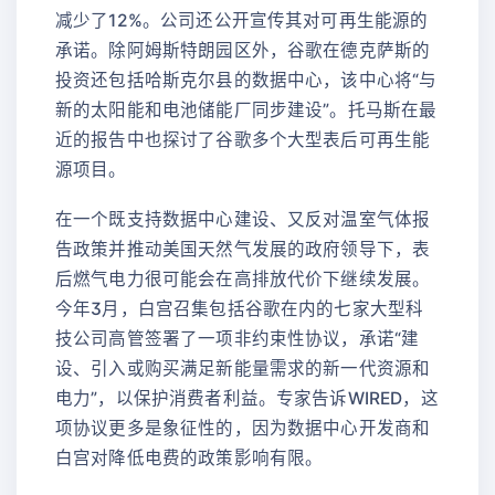
减少了12%。公司还公开宣传其对可再生能源的
承诺。除阿姆斯特朗园区外，谷歌在德克萨斯的
投资还包括哈斯克尔县的数据中心，该中心将“与
新的太阳能和电池储能厂同步建设”。托马斯在最
近的报告中也探讨了谷歌多个大型表后可再生能
源项目。
在一个既支持数据中心建设、又反对温室气体报
告政策并推动美国天然气发展的政府领导下，表
后燃气电力很可能会在高排放代价下继续发展。
今年3月，白宫召集包括谷歌在内的七家大型科
技公司高管签署了一项非约束性协议，承诺“建
设、引入或购买满足新能量需求的新一代资源和
电力”，以保护消费者利益。专家告诉WIRED，这
项协议更多是象征性的，因为数据中心开发商和
白宫对降低电费的政策影响有限。