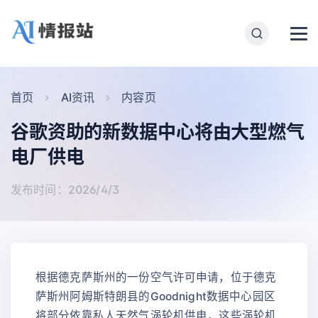
首页
AI资讯
内容页
谷歌资助的新数据中心将由大型燃气
电厂供电
发布时间：2026/4/3
根据德克萨斯州的一份空气许可申请，位于德克
萨斯州阿姆斯特朗县的Goodnight数据中心园区
将部分依靠私人天然气涡轮机供电，这些涡轮机