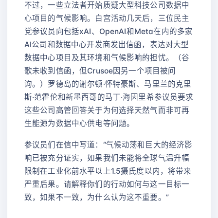
不过，一些立法者开始质疑大型科技公司数据中
心项目的气候影响。白宫活动几天后，三位民主
党参议员向包括xAI、OpenAI和Meta在内的多家
AI公司和数据中心开发商发出信函，表达对大型
数据中心项目及其环境和气候影响的担忧。（谷
歌未收到信函，但Crusoe因另一个项目被问
询。）罗德岛的谢尔顿·怀特豪斯、马里兰的克里
斯·范霍伦和新墨西哥的马丁·海因里希参议员要求
这些公司高管回答关于为何选择天然气而非可再
生能源为数据中心供电等问题。
参议员们在信中写道：“气候动荡和巨大的经济影
响已被充分证实，如果我们未能将全球气温升幅
限制在工业化前水平以上1.5摄氏度以内，将带来
严重后果。请解释你们的行动如何与这一目标一
致，如果不一致，为什么认为这不重要。”