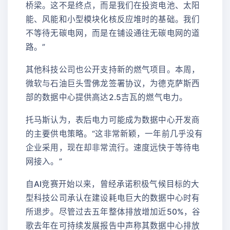
桥梁。这不是终点，而是我们在投资电池、太阳
能、风能和小型模块化核反应堆时的基础。我们
不等待无碳电网，而是在铺设通往无碳电网的道
路。”
其他科技公司也公开支持新的燃气项目。本周，
微软与石油巨头雪佛龙签署协议，为德克萨斯西
部的数据中心提供高达2.5吉瓦的燃气电力。
托马斯认为，表后电力可能成为数据中心开发商
的主要供电策略。“这非常新颖，一年前几乎没有
企业采用，现在却非常流行。速度远快于等待电
网接入。”
自AI竞赛开始以来，曾经承诺积极气候目标的大
型科技公司承认在建设耗电巨大的数据中心时有
所退步。尽管过去五年整体排放增加近50%，谷
歌去年在可持续发展报告中声称其数据中心排放