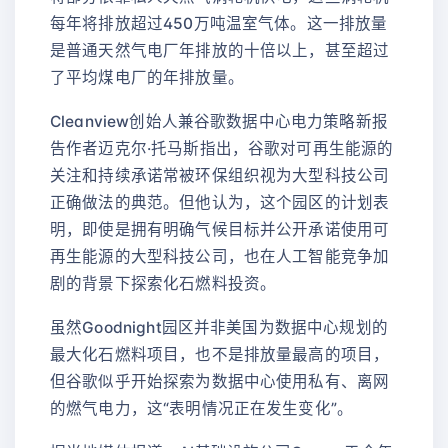
每年将排放超过450万吨温室气体。这一排放量
是普通天然气电厂年排放的十倍以上，甚至超过
了平均煤电厂的年排放量。
Cleanview创始人兼谷歌数据中心电力策略新报
告作者迈克尔·托马斯指出，谷歌对可再生能源的
关注和持续承诺常被环保组织视为大型科技公司
正确做法的典范。但他认为，这个园区的计划表
明，即使是拥有明确气候目标并公开承诺使用可
再生能源的大型科技公司，也在人工智能竞争加
剧的背景下探索化石燃料投资。
虽然Goodnight园区并非美国为数据中心规划的
最大化石燃料项目，也不是排放量最高的项目，
但谷歌似乎开始探索为数据中心使用私有、离网
的燃气电力，这“表明情况正在发生变化”。